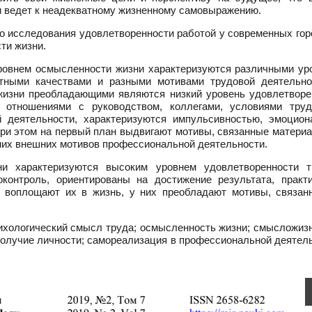
и ведет к неадекватному жизненному самовыражению.
о исследования удовлетворенности работой у современных гор
ти жизни.
уровнем осмысленности жизни характеризуются различными ур
стными качествами и разными мотивами трудовой деятельно
жизни преобладающими являются низкий уровень удовлетворе
 отношениями с руководством, коллегами, условиями труд
й деятельности, характеризуются импульсивностью, эмоцион
При этом на первый план выдвигают мотивы, связанные матери
 них внешних мотивов профессиональной деятельности.
 характеризуются высоким уровнем удовлетворенности т
контроль, ориентированы на достижение результата, практ
о воплощают их в жизнь, у них преобладают мотивы, связан
ихологический смысл труда; осмысленность жизни; смысложиз
получие личности; самореализация в профессиональной деятел