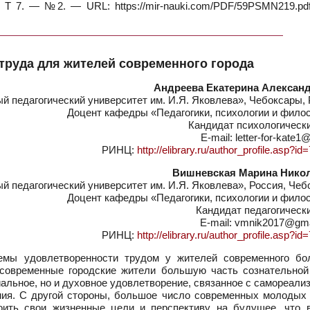
 Т 7. — №2. — URL: https://mir-nauki.com/PDF/59PSMN219.pdf
труда для жителей современного города
Андреева Екатерина Алексан
 педагогический университет им. И.Я. Яковлева», Чебоксары, 
Доцент кафедры «Педагогики, психологии и фило
Кандидат психологическ
E-mail: letter-for-kate1
РИНЦ:
http://elibrary.ru/author_profile.asp?i
Вишневская Марина Нико
 педагогический университет им. И.Я. Яковлева», Россия, Чеб
Доцент кафедры «Педагогики, психологии и фило
Кандидат педагогическ
E-mail: vmnik2017@gm
РИНЦ:
http://elibrary.ru/author_profile.asp?i
мы удовлетворенности трудом у жителей современного бо
, современные городские жители большую часть сознательной
иальное, но и духовное удовлетворение, связанное с самореали
ния. С другой стороны, большое число современных молодых
роить свои жизненные цели и перспективу на будущее, что 