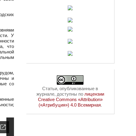
одских
овнями
сти. У
нности
а, что
альной
альным
рудом,
ичны и
ные со
Статьи, опубликованные в
журнале, доступны по
лицензии
ненные
Creative Commons «Attribution»
ьности;
(«Атрибуция») 4.0 Всемирная
.