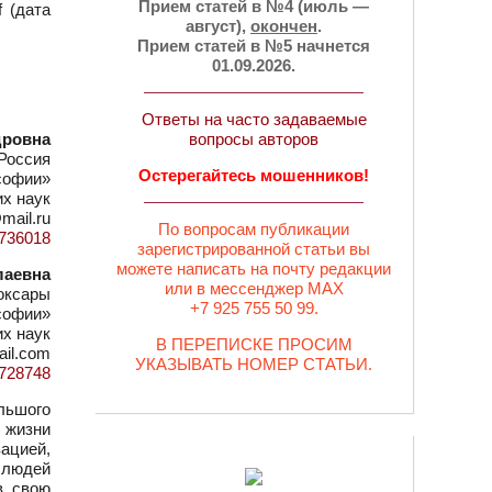
Прием статей в №4 (июль —
 (дата
август),
окончен
.
Прием статей в №5 начнется
01.09.2026.
Ответы на часто задаваемые
дровна
вопросы авторов
Россия
Остерегайтесь мошенников!
софии»
их наук
@mail.ru
По вопросам публикации
d=736018
зарегистрированной статьи вы
можете написать на почту редакции
лаевна
или в мессенджер MAX
оксары
+7 925 755 50 99.
софии»
их наук
В ПЕРЕПИСКЕ ПРОСИМ
ail.com
УКАЗЫВАТЬ НОМЕР СТАТЬИ.
d=728748
льшого
 жизни
зацией,
 людей
в свою