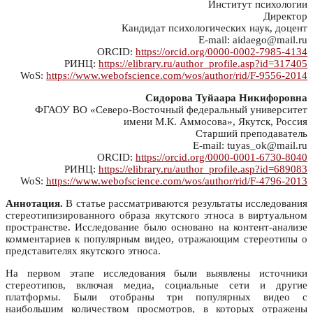
Институт психологии
Директор
Кандидат психологических наук, доцент
E-mail: aidaego@mail.ru
ORCID:
https://orcid.org/0000-0002-7985-4134
РИНЦ:
https://elibrary.ru/author_profile.asp?id=317405
WoS:
https://www.webofscience.com/wos/author/rid/F-9556-2014
Сидорова Туйаара Никифоровна
ФГАОУ ВО «Северо-Восточный федеральный университет
имени М.К. Аммосова», Якутск, Россия
Старший преподаватель
E-mail: tuyas_ok@mail.ru
ORCID:
https://orcid.org/0000-0001-6730-8040
РИНЦ:
https://elibrary.ru/author_profile.asp?id=689083
WoS:
https://www.webofscience.com/wos/author/rid/F-4796-2013
Аннотация.
В статье рассматриваются результаты исследования
стереотипизированного образа якутского этноса в виртуальном
пространстве. Исследование было основано на контент-анализе
комментариев к популярным видео, отражающим стереотипы о
представителях якутского этноса.
На первом этапе исследования были выявлены источники
стереотипов, включая медиа, социальные сети и другие
платформы. Были отобраны три популярных видео с
наибольшим количеством просмотров, в которых отражены