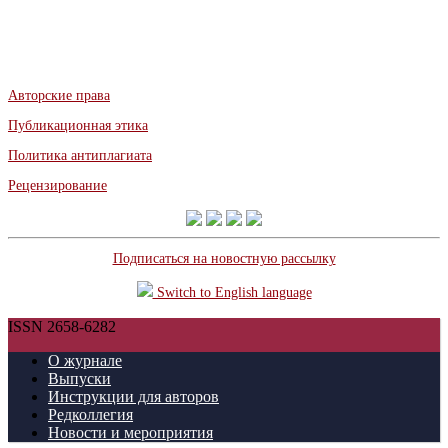
Авторские права
Публикационная этика
Политика антиплагиата
Рецензирование
Подписаться на новостную рассылку
Switch to English language
ISSN 2658-6282
О журнале
Выпуски
Инструкции для авторов
Редколлегия
Новости и мероприятия