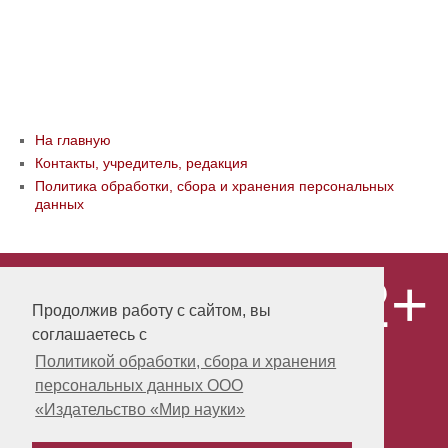
На главную
Контакты, учредитель, редакция
Политика обработки, сбора и хранения персональных
данных
12+
© ООО «Издательство «Мир науки» \
«Publishing company «World of science»,
Продолжив работу с сайтом, вы
LLC Материалы, размещенные на сайте,
соглашаетесь с
охраняются Законом о защите авторских
прав. Публикация любых материалов
Политикой обработки, сбора и хранения
этого сайта запрещена без
персональных данных ООО
предварительного согласования с
издательством. Авторские права на
«Издательство «Мир науки»
размещенные на сайте научные
публикации принадлежат их авторам.