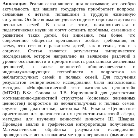
Аннотация.
Реалии сегодняшнего дня показывают, что особую
актуальность для нашего государства приобретает вопросы,
связанные с детьми, попавшими в трудную жизненную
ситуацию. Особое внимание уделяется детям-сиротам и детям из
неполных семей. В связи с этим, психологическая и
педагогическая науки не могут оставить проблемы, связанные с
развитием таких детей, без внимания, тем более, что
современное общество предъявляет особые требования, ко
всему, что связно с развитием детей, как в семье, так и в
социуме. Статья является результатом эмпирического
исследования, которое направлено на выявление различий в
уровне осознанности и приоритетность расстановки жизненных
ценностей, а также ценностей общечеловеческих и
индивидуализирующих потребности у подростков из
неблагополучных семей и полных семей. Для получения
результатов эмпирического исследования были использованы
методика «Морфологический тест жизненных ценностей»
(МТЖЦ) В.Ф. Сопова и Л.В. Карпушиной для диагностики
мотивационно-ценностной структуры (основных жизненных
ценностей) подростков из неблагополучных и полных семей,
служит для диагностики, методика М. Рокича «Ценностные
ориентации» для диагностики их ценностно-смысловой сферы,
методика для изучения ценностей личности Ш. Шварца.
Проведён анализ и графическая интерпретация полученных.
Математическая обработка результатов исследования
проводилась с использованием методов первичных (вычисление