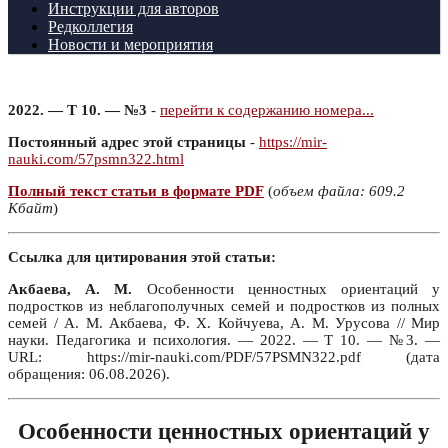
Инструкции для авторов
Редколлегия
Новости и мероприятия
2022. — Т 10. — №3
-
перейти к содержанию номера...
Постоянный адрес этой страницы
-
https://mir-
nauki.com/57psmn322.html
Полный текст статьи в формате PDF
(
объем файла: 609.2
Кбайт
)
Ссылка для цитирования этой статьи:
Акбаева, А. М.
Особенности ценностных ориентаций у
подростков из неблагополучных семей и подростков из полных
семей / А. М. Акбаева, Ф. Х. Койчуева, А. М. Урусова // Мир
науки. Педагогика и психология. — 2022. — Т 10. — №3. —
URL: https://mir-nauki.com/PDF/57PSMN322.pdf (дата
обращения: 06.08.2026).
Особенности ценностных ориентаций у