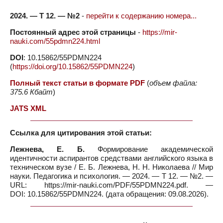
2024. — Т 12. — №2
-
перейти к содержанию номера...
Постоянный адрес этой страницы
-
https://mir-
nauki.com/55pdmn224.html
DOI
: 10.15862/55PDMN224
(
https://doi.org/10.15862/55PDMN224
)
Полный текст статьи в формате PDF
(
объем файла:
375.6 Кбайт
)
JATS XML
Ссылка для цитирования этой статьи:
Лежнева, Е. Б.
Формирование академической
идентичности аспирантов средствами английского языка в
техническом вузе / Е. Б. Лежнева, Н. Н. Николаева // Мир
науки. Педагогика и психология. — 2024. — Т 12. — №2. —
URL: https://mir-nauki.com/PDF/55PDMN224.pdf. —
DOI: 10.15862/55PDMN224. (дата обращения: 09.08.2026).