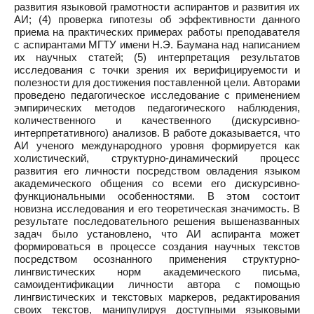
развития языковой грамотности аспирантов и развития их
АИ; (4) проверка гипотезы об эффективности данного
приема на практических примерах работы преподавателя
с аспирантами МГТУ имени Н.Э. Баумана над написанием
их научных статей; (5) интерпретация результатов
исследования с точки зрения их верифицируемости и
полезности для достижения поставленной цели. Авторами
проведено педагогическое исследование с применением
эмпирических методов педагогического наблюдения,
количественного и качественного (дискурсивно-
интерпретативного) анализов. В работе доказывается, что
АИ ученого международного уровня формируется как
холистический, структурно-динамический процесс
развития его личности посредством овладения языком
академического общения со всеми его дискурсивно-
функциональными особенностями. В этом состоит
новизна исследования и его теоретическая значимость. В
результате последовательного решения вышеназванных
задач было установлено, что АИ аспиранта может
формироваться в процессе создания научных текстов
посредством осознанного применения структурно-
лингвистических норм академического письма,
самоидентификации личности автора с помощью
лингвистических и текстовых маркеров, редактирования
своих текстов, манипулируя доступными языковыми