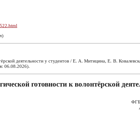
n522.html
т
)
рской деятельности у студентов / Е. А. Митицина, Е. В. Ковалевск
: 06.08.2026).
ической готовности к волонтёрской деяте
ФГБ