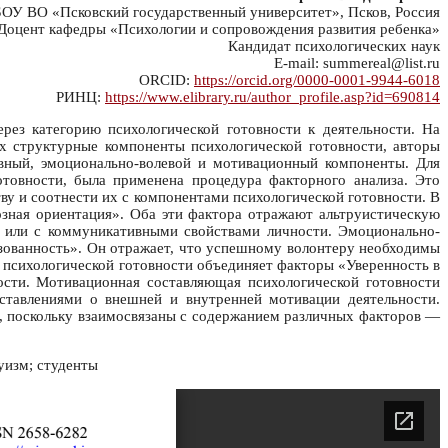
ОУ ВО «Псковский государственный университет», Псков, Россия
Доцент кафедры «Психологии и сопровождения развития ребенка»
Кандидат психологических наук
E-mail: summereal@list.ru
ORCID:
https://orcid.org/0000-0001-9944-6018
РИНЦ:
https://www.elibrary.ru/author_profile.asp?id=690814
рез категорию психологической готовности к деятельности. На
х структурные компоненты психологической готовности, авторы
ивный, эмоционально-волевой и мотивационный компоненты. Для
отовности, была применена процедура факторного анализа. Это
ву и соотнести их с компонентами психологической готовности. В
зная ориентация». Оба эти фактора отражают альтруистическую
и или с коммуникативными свойствами личности. Эмоционально-
зованность». Он отражает, что успешному волонтеру необходимы
 психологической готовности объединяет факторы «Уверенность в
ости. Мотивационная составляющая психологической готовности
ставлениями о внешней и внутренней мотивации деятельности.
е, поскольку взаимосвязаны с содержанием различных факторов —
уизм; студенты