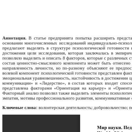
Аннотация.
В статье предпринята попытка расширить представ
основании многочисленных исследований индивидуально-психол
предлагают выделять в структуре психологической готовности
достижения цели исследования, которая заключалась в эмпири
позволило выделить и описать 8 факторов, которые с различных 
состав ценностно-смыслового компонента может быть отнесено
направленность личности, но по-разному объясняют ее предпо
волевой компонент психологической готовности представлен фа
эмоциональная уравновешенность, настойчивость в достижении ц
коммуникации» и «Лидерство», в состав которых входит спосо
представлена факторами «Ориентация на карьеру» и «Ориента
Факторный анализ позволил также выделить элементы психологич
эмпатия, мотивы профессионального развития, коммуникативные 
Ключевые слова:
волонтерская деятельность; добровольчество; п