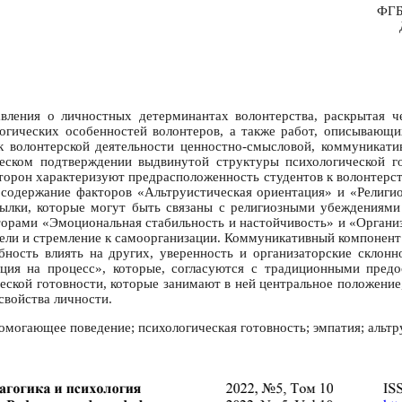
ФГБ
ления о личностных детерминантах волонтерства, раскрытая че
огических особенностей волонтеров, а также работ, описывающи
 к волонтерской деятельности ценностно-смысловой, коммуникат
ческом подтверждении выдвинутой структуры психологической г
сторон характеризуют предрасположенность студентов к волонтерст
 содержание факторов «Альтруистическая ориентация» и «Религио
сылки, которые могут быть связаны с религиозными убеждениям
кторами «Эмоциональная стабильность и настойчивость» и «Органи
ели и стремление к самоорганизации. Коммуникативный компонент
бность влиять на других, уверенность и организаторские склонн
ция на процесс», которые, согласуются с традиционными предо
еской готовности, которые занимают в ней центральное положени
свойства личности.
омогающее поведение; психологическая готовность; эмпатия; альтр