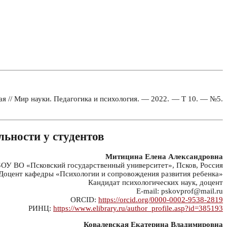
ая // Мир науки. Педагогика и психология. — 2022. — Т 10. — №5.
льности у студентов
Митицина Елена Александровна
ОУ ВО «Псковский государственный университет», Псков, Россия
Доцент кафедры «Психологии и сопровождения развития ребенка»
Кандидат психологических наук, доцент
E-mail: pskovprof@mail.ru
ORCID:
https://orcid.org/0000-0002-9538-2819
РИНЦ:
https://www.elibrary.ru/author_profile.asp?id=385193
Ковалевская Екатерина Владимировна