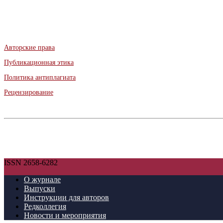
Авторские права
Публикационная этика
Политика антиплагиата
Рецензирование
ISSN 2658-6282
О журнале
Выпуски
Инструкции для авторов
Редколлегия
Новости и мероприятия