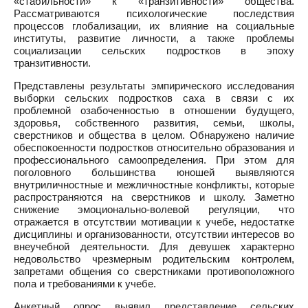
«стабильности» к «транзитивности» общества.
Рассматриваются психологические последствия
процессов глобализации, их влияние на социальные
институты, развитие личности, а также проблемы
социализации сельских подростков в эпоху
транзитивности.
Представлены результаты эмпирического исследования
выборки сельских подростков саха в связи с их
проблемной озабоченностью в отношении будущего,
здоровья, собственного развития, семьи, школы,
сверстников и общества в целом. Обнаружено наличие
обеспокоенности подростков относительно образования и
профессионального самоопределения. При этом для
поголовного большинства юношей выявляются
внутриличностные и межличностные конфликты, которые
распространяются на сверстников и школу. Заметно
снижение эмоционально-волевой регуляции, что
отражается в отсутствии мотивации к учебе, недостатке
дисциплины и организованности, отсутствии интересов во
внеучебной деятельности. Для девушек характерно
недовольство чрезмерным родительским контролем,
запретами общения со сверстниками противоположного
пола и требованиями к учебе.
Анкетный опрос выявил представление сельских