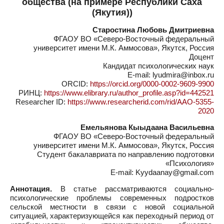
общества (на примере Республики Саха
(Якутия))
Старостина Любовь Дмитриевна
ФГАОУ ВО «Северо-Восточный федеральный
университет имени М.К. Аммосова», Якутск, Россия
Доцент
Кандидат психологических наук
E-mail: lyudmira@inbox.ru
ORCID:
https://orcid.org/0000-0002-9609-9900
РИНЦ:
https://www.elibrary.ru/author_profile.asp?id=442521
Researcher ID:
https://www.researcherid.com/rid/AAO-5355-
2020
Емельянова Кыыдаана Васильевна
ФГАОУ ВО «Северо-Восточный федеральный
университет имени М.К. Аммосова», Якутск, Россия
Студент бакалавриата по направлению подготовки
«Психология»
E-mail: Kyydaanay@gmail.com
Аннотация.
В статье рассматриваются социально-
психологические проблемы современных подростков
сельской местности в связи с новой социальной
ситуацией, характеризующейся как переходный период от