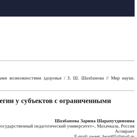
ыми возможностями здоровья / З. Ш. Шахбанова // Мир науки.
егии у субъектов с ограниченными
Шахбанова Зарина Шарапутдиновна
сударственный педагогический университет», Махачкала, Россия
Аспирант
E-mail: sweet_heart05@mail.ru