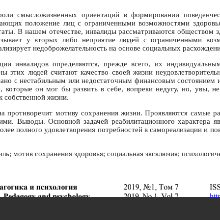
роли смысложизненных ориентаций в формировании поведенчес
ающих положение лиц с ограниченными возможностями здоровья 
ьтаты. В нашем отечестве, инвалиды рассматриваются обществом з
ызывает у вторых либо неприятие людей с ограниченными возм
ализирует недоброжелательность на основе социальных расхождени
ации инвалидов определяются, прежде всего, их индивидуальны
ины этих людей считают качество своей жизни неудовлетворител
зано с нестабильным или недостаточным финансовым состоянием 
, которые он мог бы развить в себе, вопреки недугу, но, увы, н
 собственной жизни.
а противоречит мотиву сохранения жизни. Проявляются самые раз
ми. Выводы. Основной задачей реабилитационного характера явл
олее полного удовлетворения потребностей в самореализации и п
ль; мотив сохранения здоровья; социальная эксклюзия; психологич