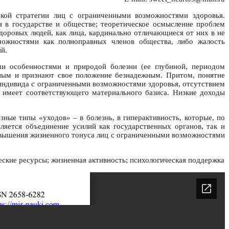
кой стратегии лиц с ограниченными возможностями здоровья.
в государстве и обществе; теоретическое осмысление проблем
доровых людей, как лица, кардинально отличающиеся от них в не
ожностями как полноправных членов общества, либо жалость
й.
ми особенностями и природой болезни (ее глубиной, периодом
ьным и признают свое положение безнадежным. Притом, понятие
индивида с ограниченными возможностями здоровья, отсутствием
е имеет соответствующего материального базиса. Низкие доходы
ные типы «уходов» – в болезнь, в гиперактивность, которые, по
яется объединение усилий как государственных органов, так и
овышения жизненного тонуса лиц с ограниченными возможностями
еские ресурсы; жизненная активность; психологическая поддержка