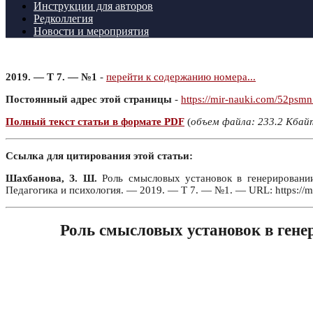
Инструкции для авторов
Редколлегия
Новости и мероприятия
2019. — Т 7. — №1
-
перейти к содержанию номера...
Постоянный адрес этой страницы
-
https://mir-nauki.com/52psmn
Полный текст статьи в формате PDF
(
объем файла: 233.2 Кбай
Ссылка для цитирования этой статьи:
Шахбанова, З. Ш.
Роль смысловых установок в генерировании
Педагогика и психология. — 2019. — Т 7. — №1. — URL: https://m
Роль смысловых установок в гене