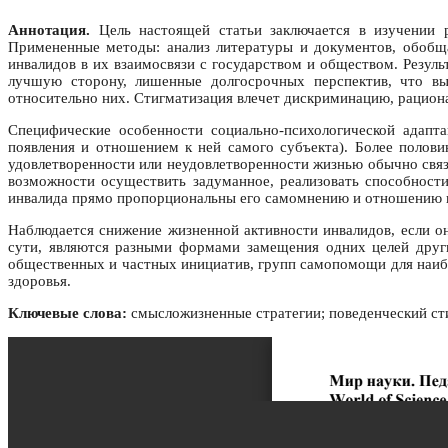
Аннотация.
Цель настоящей статьи заключается в изучении 
Примененные методы: анализ литературы и документов, обобщ
инвалидов в их взаимосвязи с государством и обществом. Резул
лучшую сторону, лишенные долгосрочных перспектив, что в
относительно них. Стигматизация влечет дискриминацию, рацион
Специфические особенности социально-психологической адапт
появления и отношением к ней самого субъекта). Более полов
удовлетворенности или неудовлетворенности жизнью обычно свя
возможности осуществить задуманное, реализовать способности
инвалида прямо пропорциональны его самомнению и отношению к
Наблюдается снижение жизненной активности инвалидов, если он
сути, являются разными формами замещения одних целей други
общественных и частных инициатив, групп самопомощи для наиб
здоровья.
Ключевые слова:
смысложизненные стратегии; поведенческий сти