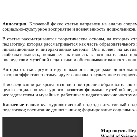
Аннотация.
Ключевой фокус статьи направлен на анализ совре
социально-культурное восприятие и вовлеченность дошкольников.
В статье рассматриваются теоретические основы, на которых ст
педагогику, которая рассматривается как часть образовательного
инновационные и интерактивные методы. Она влияет на мотива
любознательность, повышает активность в познавательных пр
посредством музейной педагогики и обосновывают важность пони
Авторы статьи аргументируют важность поддержки дошкольника
которая эффективно стимулирует социально-культурное восприят
В исследовании раскрываются идеи построения образовательного
целью социально-культурного развития формами музейной педаг
исследователям и музейным работникам педагогические инструме
Ключевые слова:
культурологический подход; ситуативный подх
педагогики; воспитание дошкольников; формирование социально-