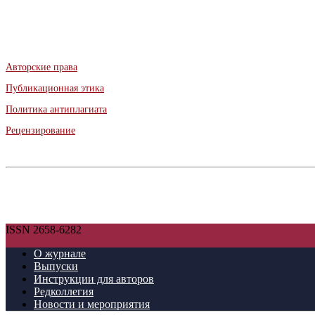
Авторские права
Публикационная этика
Политика антиплагиата
Рецензирование
ISSN 2658-6282
О журнале
Выпуски
Инструкции для авторов
Редколлегия
Новости и мероприятия