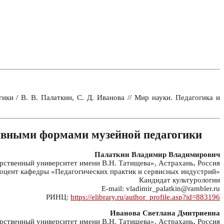
и / В. В. Палаткин, С. Д. Иванова // Мир науки. Педагогика и
ивными формами музейной педагогики
Палаткин Владимир Владимирович
ственный университет имени В.Н. Татищева», Астрахань, Россия
оцент кафедры «Педагогических практик и сервисных индустрий»
Кандидат культурологии
E-mail: vladimir_palatkin@rambler.ru
РИНЦ:
https://elibrary.ru/author_profile.asp?id=883196
Иванова Светлана Дмитриевна
ственный университет имени В.Н. Татищева», Астрахань, Россия