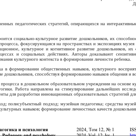
Д
менных педагогических стратегий, опирающихся на интерактивны
роится социально-культурное развитие дошкольников, их способно
 процесса, фокусирующаяся на пространствах и экспозициях музея 
ционное, культурное и когнитивное развитие дошкольников, их
оцессах и социальных действиях. Авторы доказывают сензитивн
мания культурного контекста в формировании личности ребенка.
 в формировании общественных навыков, культурного восприяти
ие дошкольников, способствуя формированию навыков общения и во
 процесса в дошкольном образовательном учреждении на основе ку
огики. Работа направлена на стимулирование дальнейших исследо
нты для разработки инновационных образовательных стратегий для
од; полисубъектный подход; музейная педагогика; средства музе
культурных навыков; формирование личностных качеств дошкольни