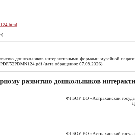
n124.html
т
)
витию дошкольников интерактивными формами музейной педагогик
m/PDF/52PDMN124.pdf (дата обращения: 07.08.2026).
урному развитию дошкольников интеракт
ФГБОУ ВО «Астраханский государ
Д
ФГБОУ ВО «Астраханский государ