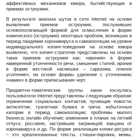
аффективных механизмов юмора, бытийствующих в
приемах остроумия.
В результате анализа шуток в сети Internet на основе
выявления приемов остроумия, послуживших
основополагающей формой для осмысления в форме
комического (остроумия) некоторых проблем, возникших в
период пандемии коронавируса и самоизоляции на уровне
индивидуального копинг-поведения на основе юмора
выявлено, что копинг-стратегии представлены на основе
таких приемов остроумия как: «ирония» в форме
намеренной утонченности речи, смешение стилей, ирония
в форме жестокой насмешки – сарказма; ложное
усиление», на основе формы удвоение с уточнением;
«намек» в форме приписывания черт.
Предметно-тематические группы каких коснулись
пользователи Internet представлены следующим образом:
ограничение социальных контактов; пугающие новости;
антисептик; туалетная бумага и греча; избыточные
калории в период самоизоляции; проблемы малого
бизнеса; онлайн обучение; изменения в планах на летний
отпуск; россияне, застрявшие заграницей; вакцина от
коронавируса и др. По форме реализации копинг-ресурса
– это креализованные тексты, стишки-пирожки, мемы.