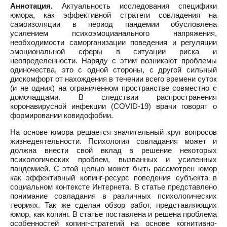
Аннотация.
Актуальность исследования специфики
юмора, как эффективной стратеги совладения на
самоизоляции в период пандемии обусловлена
усилением психоэмоцианального напряжения,
необходимости саморганизации поведения и регуляции
эмоциональной сферы в ситуации риска и
неопределенности. Наряду с этим возникают проблемы
одиночества, это с одной стороны, с другой сильный
дискомфорт от нахождения в течении всего времени суток
(и не одних) на ограниченном пространстве совместно с
домочадцами. В следствии распространения
коронавирусной инфекции (COVID-19) врачи говорят о
формировании ковидофобии.
На основе юмора решается значительный круг вопросов
жизнедеятельности. Психология совладания может и
должна внести свой вклад в решение некоторых
психологических проблем, вызванных и усиленных
пандемией. С этой целью может быть рассмотрен юмор
как эффективный копинг-ресурс поведения субъекта в
социальном контексте Интернета. В статье представлено
понимание совладания в различных психологических
теориях. Так же сделан обзор работ, представляющих
юмор, как копинг. В статье поставлена и решена проблема
особенностей копинг-стратегий на основе когнитивно-