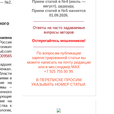
Прием статей в №4 (июль —
. — №2.
август),
окончен
.
Прием статей в №5 начнется
01.09.2026.
ного
Ответы на часто задаваемые
вопросы авторов
лаевна
Остерегайтесь мошенников!
Россия
огики»
oud.com
По вопросам публикации
=1009565
зарегистрированной статьи вы
можете написать на почту редакции
ладших
или в мессенджер MAX
енка».
+7 925 755 50 99.
бласти
иями и
В ПЕРЕПИСКЕ ПРОСИМ
ние на
УКАЗЫВАТЬ НОМЕР СТАТЬИ.
аммы –
енного
дующие
ние на
ства к
ологии,