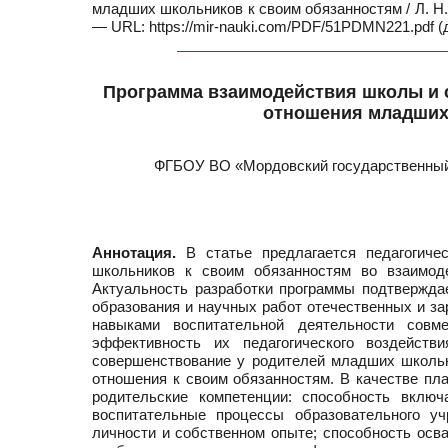
младших школьников к своим обязанностям / Л. Н. 
— URL: https://mir-nauki.com/PDF/51PDMN221.pdf (
Программа взаимодействия школы и 
отношения младших
ФГБОУ ВО «Мордовский государственный п
Аннотация.
В статье предлагается педагогиче
школьников к своим обязанностям во взаимод
Актуальность разработки программы подтвержда
образования и научных работ отечественных и з
навыками воспитательной деятельности совм
эффективность их педагогического воздейст
совершенствование у родителей младших школь
отношения к своим обязанностям. В качестве п
родительские компетенции: способность включ
воспитательные процессы образовательного у
личности и собственном опыте; способность осва