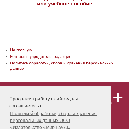
или учебное пособие
На главную
Контакты, учредитель, редакция
Политика обработки, сбора и хранения персональных
данных
12+
© ООО «Издательство «Мир науки» \
«Publishing company «World of science»,
Продолжив работу с сайтом, вы
LLC Материалы, размещенные на сайте,
соглашаетесь с
охраняются Законом о защите авторских
прав. Публикация любых материалов
Политикой обработки, сбора и хранения
этого сайта запрещена без
персональных данных ООО
предварительного согласования с
издательством. Авторские права на
«Издательство «Мир науки»