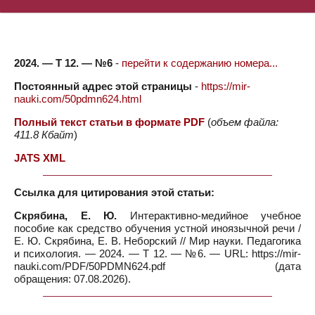
2024. — Т 12. — №6
-
перейти к содержанию номера...
Постоянный адрес этой страницы
-
https://mir-
nauki.com/50pdmn624.html
Полный текст статьи в формате PDF
(
объем файла:
411.8 Кбайт
)
JATS XML
Ссылка для цитирования этой статьи:
Скрябина, Е. Ю.
Интерактивно-медийное учебное
пособие как средство обучения устной иноязычной речи /
Е. Ю. Скрябина, Е. В. Неборский // Мир науки. Педагогика
и психология. — 2024. — Т 12. — №6. — URL: https://mir-
nauki.com/PDF/50PDMN624.pdf (дата
обращения: 07.08.2026).