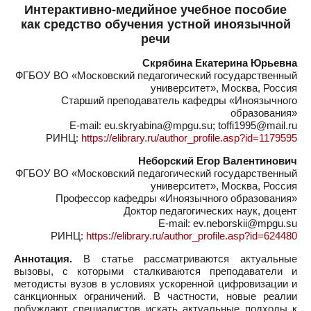
Интерактивно-медийное учебное пособие
как средство обучения устной иноязычной
речи
Скрябина Екатерина Юрьевна
ФГБОУ ВО «Московский педагогический государственный
университет», Москва, Россия
Старший преподаватель кафедры «Иноязычного
образования»
E-mail: eu.skryabina@mpgu.su; toffi1995@mail.ru
РИНЦ:
https://elibrary.ru/author_profile.asp?id=1179595
Неборский Егор Валентинович
ФГБОУ ВО «Московский педагогический государственный
университет», Москва, Россия
Профессор кафедры «Иноязычного образования»
Доктор педагогических наук, доцент
E-mail: ev.neborskii@mpgu.su
РИНЦ:
https://elibrary.ru/author_profile.asp?id=624480
Аннотация.
В статье рассматриваются актуальные
вызовы, с которыми сталкиваются преподаватели и
методисты вузов в условиях ускоренной цифровизации и
санкционных ограничений. В частности, новые реалии
побуждают специалистов искать актуальные подходы к