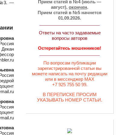
Прием статей в №4 (июль —
 №3. —
август),
окончен
.
Прием статей в №5 начнется
01.09.2026.
вании
Ответы на часто задаваемые
ировна
вопросы авторов
Россия
Остерегайтесь мошенников!
Декан
офессор
bler.ru
По вопросам публикации
зарегистрированной статьи вы
рьевна
можете написать на почту редакции
Россия
или в мессенджер MAX
федрой
+7 925 755 50 99.
 доцент
mail.ru
В ПЕРЕПИСКЕ ПРОСИМ
УКАЗЫВАТЬ НОМЕР СТАТЬИ.
оровна
Россия
 доцент
mail.ru
атовна
Россия