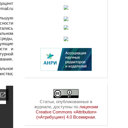
 доцент
mail.ru
ольшую
асности
тались
альном
среды,
дующие
ости и
турной
вания.
альное
нства;
Статьи, опубликованные в
журнале, доступны по
лицензии
Creative Commons «Attribution»
(«Атрибуция») 4.0 Всемирная
.