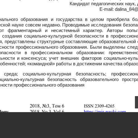
Кандидат педагогических наук,
E-mail: dalina_84@
ального образования и государства в целом приобрела б
ческой науке совсем недавно. Проводимые исследования безоп
ют фрагментарный и несистемный характер. Авторы попы
в создания социально-культурной безопасности в профессион
ия, представлены структурные составляющие образовательной 
асности профессионального образования. Были выделены сле
опасности в профессиональном образовании: преемственн
льности и консенсуса; учет внешних факторов социально-куль
собенностей; «командной» работы в достижении качества образо
среда; социально-культурная безопасность; профессион
оциально-культурная безопасность образовательного простра
сности профессионального образования