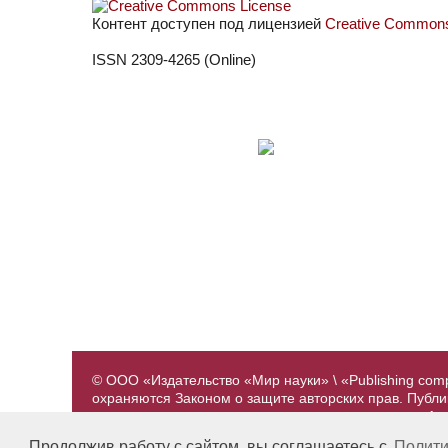
Контент доступен под лицензией
Creative Commons 
ISSN 2309-4265 (Online)
© ООО «Издательство «Мир науки» \ «Publishing com
охраняются Законом о защите авторских прав. Публ
предварительного согласования с издательством. А
принадлежат их авторам. Разработка и поддержка са
Продолжив работу с сайтом, вы соглашаетесь с
Полити