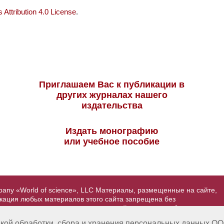
Attribution 4.0 License
.
Приглашаем Вас к публикации в
других журналах нашего
издательства
Издать монографию
или учебное пособие
pany «World of science», LLC Материалы, размещенные на сайте,
икация любых материалов этого сайта запрещена без
вторские права на размещенные на сайте научные публикации
йта - Александр Павлов, pavlov@mir-nauki.com
кой обработки, сбора и хранения персональных данных ОО