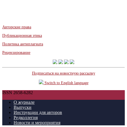
Авторские права
Публикационная этика
Политика антиплагиата
Рецензирование
Подписаться на новостную рассылку
Switch to English language
ISSN 2658-6282
О журнале
Выпуски
Инструкции для авторов
Редколлегия
Новости и мероприятия