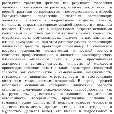
разводятся трактовки зрелости как результата взросления
личности и как уровня ее развития, а также тождественность
первой трактовки со взрослостью и нетождественность второй.
Рассматриваются проявления некоторых составляющих
личностной зрелости в подростковом возрасте, юности,
молодости, возрастном периоде средней взрослости и пожилом
возрасте. Показано, что в подростковом возрасте основными
критериями личностной зрелости являются самостоятельность,
ответственность, рефлексивность, наличие четких жизненных
планов, самоуважение, при этом развитие разных составляющих
личностной зрелости происходит по-разному. В юношеском
возрасте основными показателями личностной зрелости
считаются профессиональное и личностное самоопределение,
планирование жизненного пути в целом, просоциальная
активность и волевые качества личности. В молодости
происходит активное развитие таких параметров личностной
зрелости, как самопринятие и самоуважение, независимость,
готовность к принятию ответственности и выстраиванию
позитивных межличностных отношений. В период средней
взрослости основными критериями личностной зрелости
становятся следующие психологическое новообразования, как
конгруэнтность, целостность, осознанность, возрастающая
автономность, толерантность, нравственное сознание и
гуманистические ценности. В пожилом возрасте личностная
зрелость связывается, прежде всего, с эго-интеграцией и
мудростью. Делается вывод, что именно в подростковом и