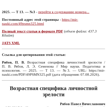
2025. — Т 13. — №3
-
перейти к содержанию номера...
Постоянный адрес этой страницы
-
https://mir-
nauki.com/49psmn325.html
Полный текст статьи в формате PDF
(
объем файла: 437.3
Кбайт
)
JATS XML
Ссылка для цитирования этой статьи:
Рябов, П. В.
Возрастная специфика личностной зрелости /
П. В. Рябов, Л. Э. Семенова // Мир науки. Педагогика и
психология. — 2025. — Т 13. — №3. — URL: https://mir-
nauki.com/PDF/49PSMN325.pdf (дата обращения: 07.08.2026).
Возрастная специфика личностной
зрелости
Рябов Павел Вячеславович