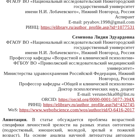
ФГАОУ ВО «Национальный исследовательский Нижегородский
государственный университет
имени Н.И. Лобачевского», Нижний Новгород, Россия
Аспирант
E-mail: pryabov.1998@gmail.com
РИНЦ:
https://elibrary.ru/author_profile.asp?id=1077531
Семенова Лидия Эдуардовна
ФГАОУ ВО «Национальный исследовательский Нижегородский
государственный университет
имени Н.И. Лобачевского», Нижний Новгород, Россия
Профессор кафедры «Возрастной и клинической психологии»
ФГБОУ ВО «Приволжский исследовательский медицинский
университет»
Министерства здравоохранения Российской Федерации, Нижний
Новгород, Россия
Профессор кафедры «Общей и клинической психологии»
Доктор психологических наук, доцент
E-mail: verunechka08@list.ru
ORCID:
https://orcid.org/0000-0001-5077-394X
РИНЦ:
https://elibrary.ru/author_profile.asp?id=432745
WoS:
https://www.webofscience.com/wos/author/rid/O-6416-2017
Аннотация.
В статье обсуждается проблема возрастной
специфики личностной зрелости на разных этапах онтогенеза
(подростковый, юношеский, молодой, зрелый и пожилой
возраст). На основе анализа научной литературы авторами