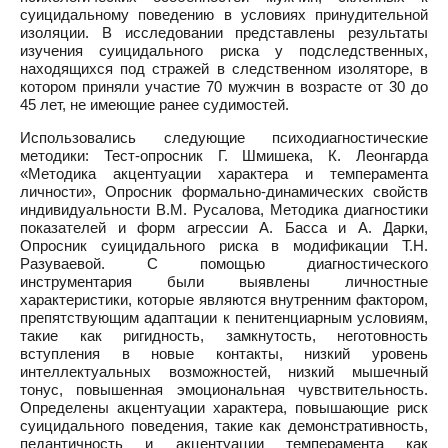
суицидальному поведению в условиях принудительной
изоляции. В исследовании представлены результаты
изучения суицидального риска у подследственных,
находящихся под стражей в следственном изоляторе, в
котором приняли участие 70 мужчин в возрасте от 30 до
45 лет, не имеющие ранее судимостей.
Использовались следующие психодиагностические
методики: Тест-опросник Г. Шмишека, К. Леонгарда
«Методика акцентуации характера и темперамента
личности», Опросник формально-динамических свойств
индивидуальности В.М. Русалова, Методика диагностики
показателей и форм агрессии А. Басса и А. Дарки,
Опросник суицидального риска в модификации Т.Н.
Разуваевой. С помощью диагностического
инструментария были выявлены личностные
характеристики, которые являются внутренним фактором,
препятствующим адаптации к пенитенциарным условиям,
такие как ригидность, замкнутость, неготовность
вступления в новые контакты, низкий уровень
интеллектуальных возможностей, низкий мышечный
тонус, повышенная эмоциональная чувствительность.
Определены акцентуации характера, повышающие риск
суицидального поведения, такие как демонстративность,
педантичность и акцентуации темперамента как