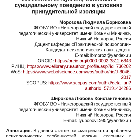
суицидальному поведению в условиях
принудительной изоляции
Морозова Людмила Борисовна
ФГОБУ ВО «Нижегородский государственный
педагогический университет имени Козьмы Минина»,
Нижний Новгород, Россия
Доцент кафедры «Практической психологии»
Кандидат психологических наук, доцент
E-mail: lbmoroz@yandex.ru
ORCID:
https://orcid.org/0000-0002-3812-6843
РИНЦ:
https://www.elibrary.ru/author_profile.asp?id=736202
WoS:
https://www.webofscience.com/wos/author/rid/J-8046-
2017
SCOPUS:
https://www.scopus.com/authid/detail.url?
authorId=57191404286
Широкова Любовь Константиновна
ФГОБУ ВО «Нижегородский государственный
педагогический университет имени Козьмы Минина»,
Нижний Новгород, Россия
E-mail: lyubooov1995@yandex.ru
Аннотация.
В данной статье рассматриваются проблемы
психологических особенностей мужчин, склонных к