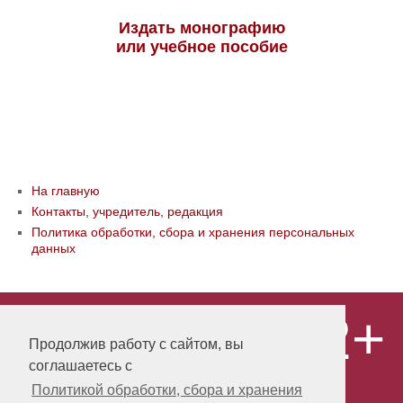
Издать монографию
или учебное пособие
На главную
Контакты, учредитель, редакция
Политика обработки, сбора и хранения персональных
данных
12+
© ООО «Издательство «Мир науки» \
«Publishing company «World of science»,
Продолжив работу с сайтом, вы
LLC Материалы, размещенные на сайте,
соглашаетесь с
охраняются Законом о защите авторских
прав. Публикация любых материалов
Политикой обработки, сбора и хранения
этого сайта запрещена без