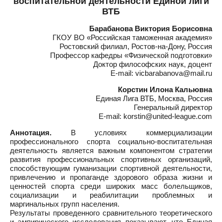
воспитательной деятельности Единой лиги
ВТБ
Барабанова Виктория Борисовна
ГКОУ ВО «Российская таможенная академия»
Ростовский филиал, Ростов-на-Дону, Россия
Профессор кафедры «Физической подготовки»
Доктор философских наук, доцент
E-mail: vicbarabanova@mail.ru
Корстин Илона Кальювна
Единая Лига ВТБ, Москва, Россия
Генеральный директор
E-mail: korstin@united-league.com
Аннотация.
В условиях коммерциализации
профессионального спорта социально-воспитательная
деятельность является важным компонентом стратегии
развития профессиональных спортивных организаций,
способствующим гуманизации спортивной деятельности,
привлечению и пропаганде здорового образа жизни и
ценностей спорта среди широких масс болельщиков,
социализации и реабилитации проблемных и
маргинальных групп населения.
Результаты проведенного сравнительного теоретического
и эмпирического исследования показывают, что Единая