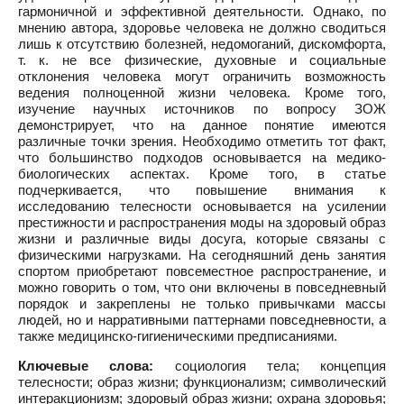
гармоничной и эффективной деятельности. Однако, по
мнению автора, здоровье человека не должно сводиться
лишь к отсутствию болезней, недомоганий, дискомфорта,
т. к. не все физические, духовные и социальные
отклонения человека могут ограничить возможность
ведения полноценной жизни человека. Кроме того,
изучение научных источников по вопросу ЗОЖ
демонстрирует, что на данное понятие имеются
различные точки зрения. Необходимо отметить тот факт,
что большинство подходов основывается на медико-
биологических аспектах. Кроме того, в статье
подчеркивается, что повышение внимания к
исследованию телесности основывается на усилении
престижности и распространения моды на здоровый образ
жизни и различные виды досуга, которые связаны с
физическими нагрузками. На сегодняшний день занятия
спортом приобретают повсеместное распространение, и
можно говорить о том, что они включены в повседневный
порядок и закреплены не только привычками массы
людей, но и нарративными паттернами повседневности, а
также медицинско-гигиеническими предписаниями.
Ключевые слова:
социология тела; концепция
телесности; образ жизни; функционализм; символический
интеракционизм; здоровый образ жизни; охрана здоровья;