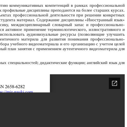
итию коммуникативных компетенций в рамках профессиональной
как профильные дисциплины преподаются на более старших курсах.
бъектах профессиональной деятельности при решении конкретных
студента материал. Содержание дисциплины «Иностранный язык»
сику, междисциплинарный словарный запас и профессионально-
я активное применение терминологического, иллюстративного и
использовать аудиовизуальные ресурсы (позволяющие улучшить
тентичного материла для развития понимания профессионально-
бора учебного видеоматериала и его организацию с учетом целей
ный план занятия с применением аутентичного видеоматерила для
ых специальностей; дидактические функции; английский язык для