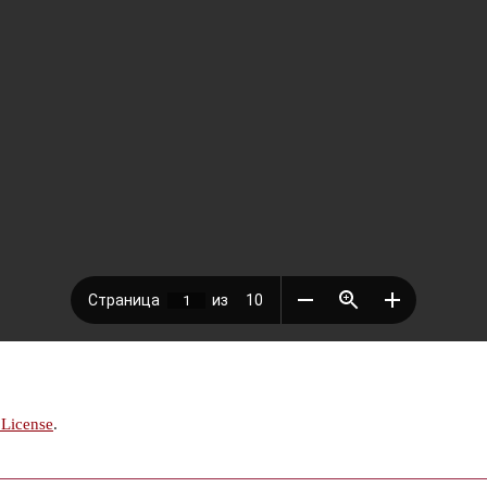
 License
.