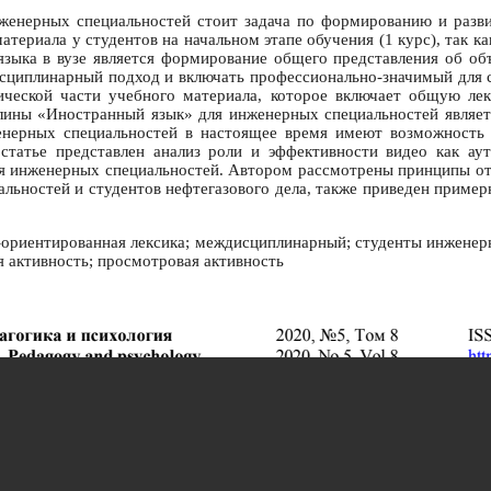
женерных специальностей стоит задача по формированию и разв
материала у студентов на начальном этапе обучения (1 курс), так 
языка в вузе является формирование общего представления об о
исциплинарный подход и включать профессионально-значимый для 
ической части учебного материала, которое включает общую лек
лины «Иностранный язык» для инженерных специальностей являетс
женерных специальностей в настоящее время имеют возможность 
 статье представлен анализ роли и эффективности видео как ау
ля инженерных специальностей. Автором рассмотрены принципы от
альностей и студентов нефтегазового дела, также приведен пример
ориентированная лексика; междисциплинарный; студенты инженерн
 активность; просмотровая активность