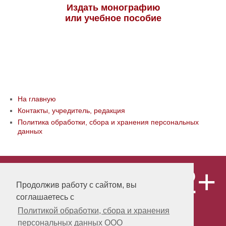
Издать монографию
или учебное пособие
На главную
Контакты, учредитель, редакция
Политика обработки, сбора и хранения персональных
данных
12+
© ООО «Издательство «Мир науки» \
«Publishing company «World of science»,
Продолжив работу с сайтом, вы
LLC Материалы, размещенные на сайте,
соглашаетесь с
охраняются Законом о защите авторских
прав. Публикация любых материалов
Политикой обработки, сбора и хранения
этого сайта запрещена без
персональных данных ООО
предварительного согласования с