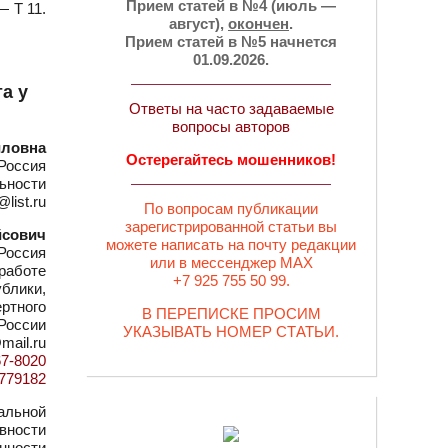
Прием статей в №4 (июль —
— Т 11.
август),
окончен
.
Прием статей в №5 начнется
01.09.2026.
а у
Ответы на часто задаваемые
вопросы авторов
иловна
Остерегайтесь мошенников!
Россия
ьности
list.ru
По вопросам публикации
зарегистрированной статьи вы
йсович
можете написать на почту редакции
Россия
или в мессенджер MAX
 работе
+7 925 755 50 99.
ублики,
ртного
В ПЕРЕПИСКЕ ПРОСИМ
 России
УКАЗЫВАТЬ НОМЕР СТАТЬИ.
mail.ru
67-8020
d=779182
альной
вности
нности