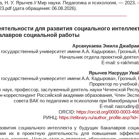
 Н. У. Ярычев // Мир науки. Педагогика и психология. — 2023. 
.pdf (дата обращения: 06.08.2026).
ятельности для развития социального интеллект
алавров социальной работы
Арсанукаева Эмила Джабра
осударственный университет имени А.А. Кадырова», Грозный, 
Начальник отдела проектной деятел
E-mail: s-rakhmat@
Ярычев Насруди Ува
осударственный университет имени А.А. Кадырова», Грозный, 
Проректор по учебной
х наук, профессор, заслуженный деятель науки Чеченской Респ
н-корреспондент Российской академии образования, Член Экспе
совета ВАК по педагогике и психологии при Минобрнауки
E-mail: nasrudiny@
ORCID:
https://orcid.org/0000-0003-46
РИНЦ:
https://elibrary.ru/author_profile.asp?i
азвития социального интеллекта у будущих бакалавров соци
ения их в проектную деятельность для повышения эффекти
ьных качеств. Целью статьи является обоснование направле