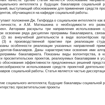
социального интеллекта у будущих бакалавров социальной р
ваний, выступающий обоснованием для применения средств про
дентов, обучающихся на кафедре социальной работы.
упают положения Дж. Гилфорда о социальном интеллекте как 
 личности, и А.М. Матюшкина о необходимости его разв
век». Авторами раскрыты три направления использования с
при освоении ряда дисциплин программы бакалавриата, связа
 (2) во внеучебной деятельности в виде волонтёрских пр
; (3) в производственной практике при реализации студ
казаны особенности реализации указанных направлений прим
удентов-бакалавров. Даны характеристики освоения ими алго
рограммы бакалавриата. Показаны виды волонтерства, в к
и просветительских проектов, реализуемых бакалаврами в ус
ью обоснования эффективности предложенных решений предст
есообразности использования средств проектной деятельнос
лавров социальной работы. Статья является частью диссертац
тие социального интеллекта; будущие бакалавры социальной р
онтерство; просветительские проекты