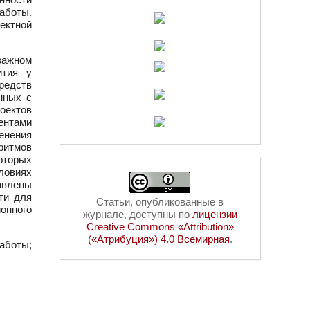
аботы.
ектной
важном
ития у
редств
нных с
оектов
ентами
енения
ритмов
оторых
ловиях
авлены
ти для
Статьи, опубликованные в
ионного
журнале, доступны по
лицензии
Creative Commons «Attribution»
(«Атрибуция») 4.0 Всемирная
.
аботы;