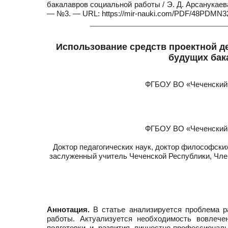
бакалавров социальной работы / Э. Д. Арсанукаева,
— №3. — URL: https://mir-nauki.com/PDF/48PDMN323
Использование средств проектной де
будущих бак
ФГБОУ ВО «Чеченский г
ФГБОУ ВО «Чеченский г
Доктор педагогических наук, доктор философски
заслуженный учитель Чеченской Республики, Чле
Аннотация.
В статье анализируется проблема р
работы. Актуализуется необходимость вовлеч
подготовки и развития личностно-профессионал