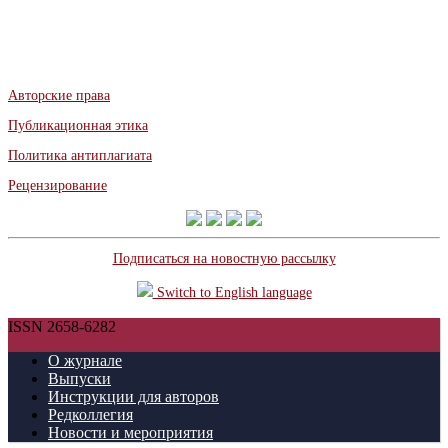
Авторские права
Публикационная этика
Политика антиплагиата
Рецензирование
Подписаться на новостную рассылку
Switch to English language
ISSN 2658-6282
О журнале
Выпуски
Инструкции для авторов
Редколлегия
Новости и мероприятия