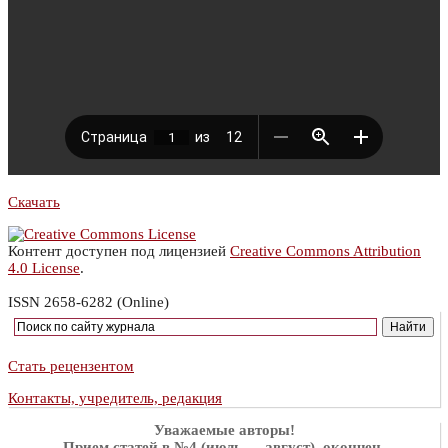
Скачать
Контент доступен под лицензией
Creative Commons Attribution
4.0 License
.
ISSN 2658-6282 (Online)
Стать рецензентом
Контакты, учредитель, редакция
Уважаемые авторы!
Прием статей в №4 (июль — август),
окончен
.