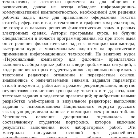
технологиях, с легкостью применяя их для общения и
развлечения, далеко не всегда обладает информационно-
коммуникативной компетентностью, необходимой для решения
рабочих задач, даже для правильного оформления текстов
статей, рефератов и т. д. в текстовом и графическом редакторах,
не говоря о навыках решения филологических задач в разных
электронных средах. Авторы программы курса, не будучи
специалистами в области программирования, но при этом имея
опыт решения филологических задач с помощью компьютера,
выстроили курс с максимальным акцентом на практическом
применении информационных технологий. На занятиях курса
«Персональный компьютер для филолога» предлагалось
выполнить лабораторные работы в виде проблемных ситуаций, в
ходе решения которых студенты учились правильно оформлять в
текстовом редакторе оглавление и перекрестные ссылки,
знакомились с непечатаемыми знаками, задавали параметры
стилей документа, работали в режиме рецензирования, попутно
осуществляя стилистическую правку текстов и т. д.; создавали
тестовые задания в редакторе презентаций; приобретали навыки
разработки web-страниц в визуальном редакторе; выполняли
задания с использованием Национального корпуса русского
языка; упорядочивали данные с помощью электронных таблиц.
Успешность освоения дисциплины оценивалась по
составленному студентом портфолио, которое включало
результаты выполнения всех лабораторных работ. Эти
материалы послужили основой для дальнейшего
самообразования студентов в области применения