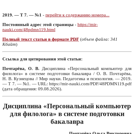
2019. — Т 7. — №1
-
перейти к содержанию номера...
Постоянный адрес этой страницы
-
https://mir-
nauki.com/48pdmn119.html
Полный текст статьи в формате PDF
(
объем файла: 341
Кбайт
)
Ссылка для цитирования этой статьи:
Почтарёва, О. В.
Дисциплина «Персональный компьютер для
филолога» в системе подготовки бакалавра / О. В. Почтарёва,
Н. В. Кузнецова // Мир науки. Педагогика и психология. — 2019.
— Т 7. — №1. — URL: https://mir-nauki.com/PDF/48PDMN119.pdf
(дата обращения: 09.08.2026).
Дисциплина «Персональный компьютер
для филолога» в системе подготовки
бакалавра
Почтарёва Ольга Викторовна