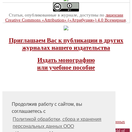
Статьи, опубликованные в журнале, доступны по
лицензии
Creative Commons «Attribution» («Атрибуция») 4.0 Всемирная
.
Приглашаем Вас к публикации в других
журналах нашего издательства
Издать монографию
или учебное пособие
Продолжив работу с сайтом, вы
соглашаетесь с
На главную
Контакты, учредитель, редакция
Политикой обработки, сбора и хранения
Политика обработки, сбора и хранения персональных данных
персональных данных ООО
© ООО «Издательство «Мир науки» \ «Publishing company «World of