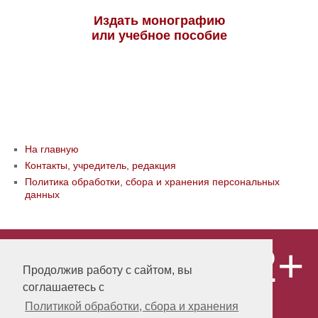
Издать монографию
или учебное пособие
На главную
Контакты, учредитель, редакция
Политика обработки, сбора и хранения персональных
данных
12+
© ООО «Издательство «Мир науки» \
«Publishing company «World of science»,
Продолжив работу с сайтом, вы
LLC Материалы, размещенные на сайте,
соглашаетесь с
охраняются Законом о защите авторских
прав. Публикация любых материалов
Политикой обработки, сбора и хранения
этого сайта запрещена без