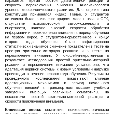
параметры: время простой двигательной реакции и
скорость переключения внимания. Анализировался
уровень морфологического развития. Для оценки типа
конституции применялся индекс Пинье. У студентов
астеников было выявлено: прирост массы тела и ОГК,
отсутствие психомоторной заторможенности и
инертности, наличие высокой скорости обработки
информации и переключения внимания в период обучения
на первом курсе. У студентов-нормостеников к концу
второго года обучения было зафиксировано
статистически значимое снижение показателей в тесте на
простую зрительно-моторную реакцию и в тесте на
переключение внимания. У юношей-гиперстеников в
результате исследования простой зрительно-моторной
реакции и переключения внимания установлено, что
адаптация нервной системы к новым условиям и нагрузке
происходит в течение первого года обучения. Результаты
проведенного исследования показывают влияние
адаптационных механизмов в период начального
обучения юношей в транспортном высшем учебном
заведении, имеющих различные соматотипы, на
показатели простой зрительно-моторной реакции и
скорости приключения внимания.
Ключевые слова:
соматотип; психофизиологическая