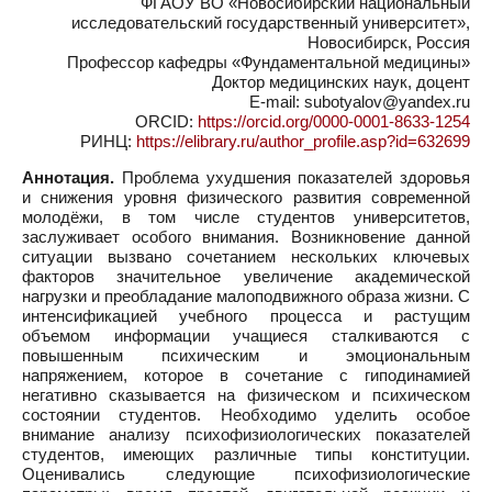
ФГАОУ ВО «Новосибирский национальный
исследовательский государственный университет»,
Новосибирск, Россия
Профессор кафедры «Фундаментальной медицины»
Доктор медицинских наук, доцент
E-mail: subotyalov@yandex.ru
ORCID:
https://orcid.org/0000-0001-8633-1254
РИНЦ:
https://elibrary.ru/author_profile.asp?id=632699
Аннотация.
Проблема ухудшения показателей здоровья
и снижения уровня физического развития современной
молодёжи, в том числе студентов университетов,
заслуживает особого внимания. Возникновение данной
ситуации вызвано сочетанием нескольких ключевых
факторов значительное увеличение академической
нагрузки и преобладание малоподвижного образа жизни. С
интенсификацией учебного процесса и растущим
объемом информации учащиеся сталкиваются с
повышенным психическим и эмоциональным
напряжением, которое в сочетание с гиподинамией
негативно сказывается на физическом и психическом
состоянии студентов. Необходимо уделить особое
внимание анализу психофизиологических показателей
студентов, имеющих различные типы конституции.
Оценивались следующие психофизиологические