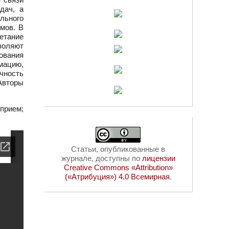
дач, а
льного
мов. В
етание
зволяют
ования
мацию,
ичность
Авторы
прием;
Статьи, опубликованные в
журнале, доступны по
лицензии
Creative Commons «Attribution»
(«Атрибуция») 4.0 Всемирная
.