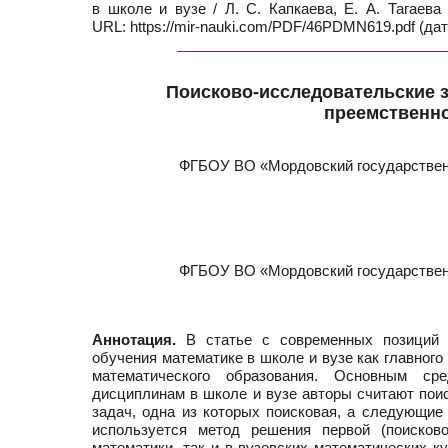
в школе и вузе / Л. С. Капкаева, Е. А. Тагаев
URL: https://mir-nauki.com/PDF/46PDMN619.pdf (дат
Поисково-исследовательские з
преемственно
ФГБОУ ВО «Мордовский государственн
ФГБОУ ВО «Мордовский государственн
Аннотация.
В статье с современных позиций о
обучения математике в школе и вузе как главног
математического образования. Основным сре
дисциплинам в школе и вузе авторы считают пои
задач, одна из которых поисковая, а следующие
используется метод решения первой (поисков
математики, так и в вузовских математических к