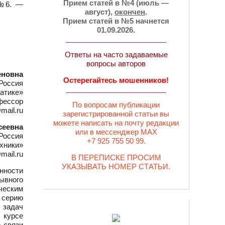
Прием статей в №4 (июль —
 №6. —
август),
окончен
.
Прием статей в №5 начнется
01.09.2026.
Ответы на часто задаваемые
вопросы авторов
еновна
Остерегайтесь мошенников!
Россия
атике»
офессор
По вопросам публикации
mail.ru
зарегистрированной статьи вы
можете написать на почту редакции
сеевна
или в мессенджер MAX
Россия
+7 925 755 50 99.
хники»
mail.ru
В ПЕРЕПИСКЕ ПРОСИМ
УКАЗЫВАТЬ НОМЕР СТАТЬИ.
нности
рывного
ческим
 серию
 задач
 курсе
е связи