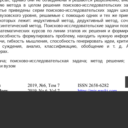
нию метода в целом решения поисково-исследовательских за
атье приведены серии поисково-исследовательских задач шко
вузовского уровня, решаемые с помощью одних и тех же прие
которых лежит: индуктивный метод, дедуктивный метод, соч
-синтетический метод. Поисково-исследовательские задачи по
математических курсов по линии этапов их решения и формир
способность формулировать проблему, находить нужную инфор
чи, гибкость мышления, способность генерировать идеи, крит
 суждения, анализ, классификацию, обобщение и т. д. 
рах.
ча; поисково-исследовательская задача; метод решения; 
и вузом