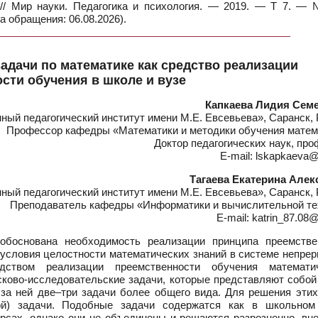
а // Мир науки. Педагогика и психология. — 2019. — Т 7. —
а обращения: 06.08.2026).
адачи по математике как средство реализации
сти обучения в школе и вузе
Капкаева Лидия Сем
ый педагогический институт имени М.Е. Евсевьева», Саранск, 
Профессор кафедры «Математики и методики обучения матем
Доктор педагогических наук, пр
E-mail: lskapkaeva@
Тагаева Екатерина Алек
ый педагогический институт имени М.Е. Евсевьева», Саранск, 
Преподаватель кафедры «Информатики и вычислительной те
E-mail: katrin_87.08@
боснована необходимость реализации принципа преемстве
о условия целостности математических знаний в системе непре
дством реализации преемственности обучения математи
сково-исследовательские задачи, которые представляют собой
 за ней две–три задачи более общего вида. Для решения этих
ой) задачи. Подобные задачи содержатся как в школьном
урсах, однако они не объединены и решаются разрозненно, вн