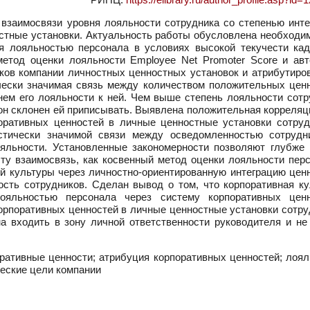
взаимосвязи уровня лояльности сотрудника со степенью инте
остные установки. Актуальность работы обусловлена необходи
я лояльностью персонала в условиях высокой текучести кад
метод оценки лояльности Employee Net Promoter Score и авт
иков компании личностных ценностных установок и атрибутиро
чески значимая связь между количеством положительных ценн
нем его лояльности к ней. Чем выше степень лояльности сотр
он склонен ей приписывать. Выявлена положительная корреляц
оративных ценностей в личные ценностные установки сотруд
стически значимой связи между осведомленностью сотрудн
ояльности. Установленные закономерности позволяют глубже 
ту взаимосвязь, как косвенный метод оценки лояльности перс
 культуры через личностно-ориентированную интеграцию ценн
ть сотрудников. Сделан вывод о том, что корпоративная ку
ояльностью персонала через систему корпоративных ценн
орпоративных ценностей в личные ценностные установки сотру
а входить в зону личной ответственности руководителя и не
оративные ценности; атрибуция корпоративных ценностей; лоял
ческие цели компании