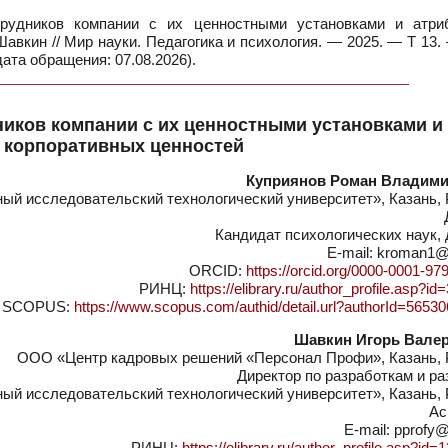
рудников компании с их ценностными установками и атри
 Шавкин // Мир науки. Педагогика и психология. — 2025. — Т 13
ата обращения: 07.08.2026).
иков компании с их ценностными установками и
 корпоративных ценностей
Куприянов Роман Владим
й исследовательский технологический университет», Казань, 
Кандидат психологических наук,
E-mail: kroman1@
ORCID:
https://orcid.org/0000-0001-97
РИНЦ:
https://elibrary.ru/author_profile.asp?i
SCOPUS:
https://www.scopus.com/authid/detail.url?authorId=5653
Шавкин Игорь Вале
ООО «Центр кадровых решений «Персонал Профи», Казань, 
Директор по разработкам и р
й исследовательский технологический университет», Казань, 
Ас
E-mail: pprofy@
РИНЦ:
https://elibrary.ru/author_profile.asp?id