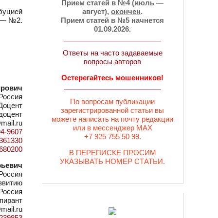
Прием статей в №4 (июль —
буцией
август),
окончен
.
. — №2.
Прием статей в №5 начнется
01.09.2026.
Ответы на часто задаваемые
вопросы авторов
Остерегайтесь мошенников!
ирович
Россия
По вопросам публикации
Доцент
зарегистрированной статьи вы
 доцент
можете написать на почту редакции
mail.ru
или в мессенджер MAX
94-9607
+7 925 755 50 99.
d=361330
0680200
В ПЕРЕПИСКЕ ПРОСИМ
УКАЗЫВАТЬ НОМЕР СТАТЬИ.
рьевич
Россия
азвитию
Россия
пирант
mail.ru
=1239853