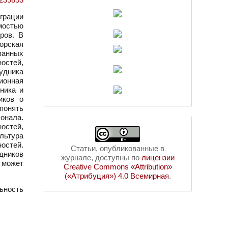
грации
мостью
ров. В
орская
ванных
остей,
удника
ионная
ника и
иков о
понять
онала.
остей,
льтура
остей.
Статьи, опубликованные в
дников
журнале, доступны по
лицензии
 может
Creative Commons «Attribution»
(«Атрибуция») 4.0 Всемирная
.
ьность