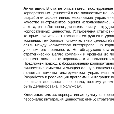
Аннотация.
В статье описывается исследование 
корпоративных ценностей в его личностные ценн
разработки эффективных механизмов управлени
качестве инструментов оценки использовались 
анкета, разработанная для выявления у сотрудн
корпоративных ценностей. Установлена статисти
которые приписывает компании сотрудник и уров
компании, тем больше положительных ценностей 
связь между количеством интегрированных корп
уровнем его лояльности. Не обнаружено стати
стратегических целях компании и уровнем их л
феномен лояльности персонала и использовать э
Предложен подход к формированию корпоративной
личностные смыслы и эмоциональную включеннос
является важным инструментом управления л
Разработка и реализация программы интеграции к
повышает лояльность персонала, поэтому должн
быть делегирована HR-службам.
Ключевые слова:
корпоративная культура; корп
персонала; интеграция ценностей; eNPS; стратеги