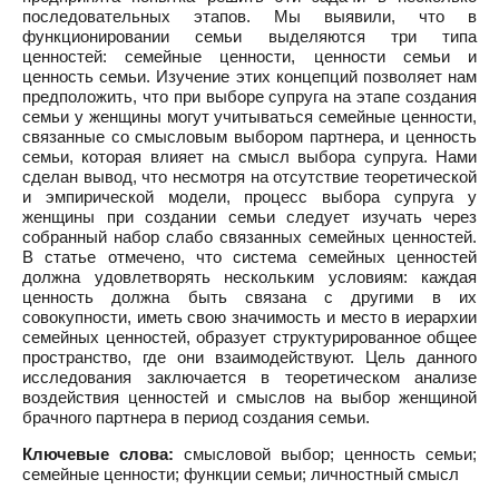
последовательных этапов. Мы выявили, что в
функционировании семьи выделяются три типа
ценностей: семейные ценности, ценности семьи и
ценность семьи. Изучение этих концепций позволяет нам
предположить, что при выборе супруга на этапе создания
семьи у женщины могут учитываться семейные ценности,
связанные со смысловым выбором партнера, и ценность
семьи, которая влияет на смысл выбора супруга. Нами
сделан вывод, что несмотря на отсутствие теоретической
и эмпирической модели, процесс выбора супруга у
женщины при создании семьи следует изучать через
собранный набор слабо связанных семейных ценностей.
В статье отмечено, что система семейных ценностей
должна удовлетворять нескольким условиям: каждая
ценность должна быть связана с другими в их
совокупности, иметь свою значимость и место в иерархии
семейных ценностей, образует структурированное общее
пространство, где они взаимодействуют. Цель данного
исследования заключается в теоретическом анализе
воздействия ценностей и смыслов на выбор женщиной
брачного партнера в период создания семьи.
Ключевые слова:
смысловой выбор; ценность семьи;
семейные ценности; функции семьи; личностный смысл