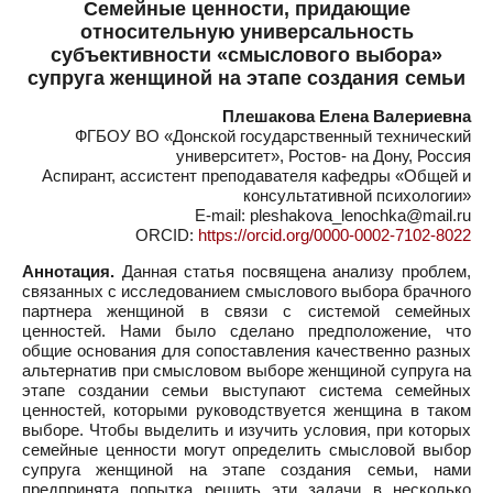
Семейные ценности, придающие
относительную универсальность
субъективности «смыслового выбора»
супруга женщиной на этапе создания семьи
Плешакова Елена Валериевна
ФГБОУ ВО «Донской государственный технический
университет», Ростов- на Дону, Россия
Аспирант, ассистент преподавателя кафедры «Общей и
консультативной психологии»
E-mail: pleshakova_lenochka@mail.ru
ORCID:
https://orcid.org/0000-0002-7102-8022
Аннотация.
Данная статья посвящена анализу проблем,
связанных с исследованием смыслового выбора брачного
партнера женщиной в связи с системой семейных
ценностей. Нами было сделано предположение, что
общие основания для сопоставления качественно разных
альтернатив при смысловом выборе женщиной супруга на
этапе создании семьи выступают система семейных
ценностей, которыми руководствуется женщина в таком
выборе. Чтобы выделить и изучить условия, при которых
семейные ценности могут определить смысловой выбор
супруга женщиной на этапе создания семьи, нами
предпринята попытка решить эти задачи в несколько