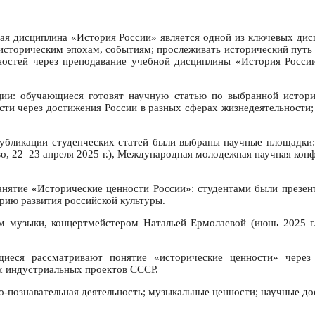
ная дисциплина «История России» является одной из ключевых ди
историческим эпохам, событиям; прослеживать исторический путь и
ностей через преподавание учебной дисциплины «История России
ции: обучающиеся готовят научную статью по выбранной истор
сти через достижения России в разных сферах жизнедеятельности
публикации студенческих статей были выбраны научные площадки:
о, 22–23 апреля 2025 г.), Международная молодежная научная конф
занятие «Исторические ценности России»: студентами были през
рию развития российской культуры.
ем музыки, концертмейстером Натальей Ермолаевой (июнь 2025 г.
ющиеся рассматривают понятие «исторические ценности» через
ых индустриальных проектов СССР.
о-познавательная деятельность; музыкальные ценности; научные до