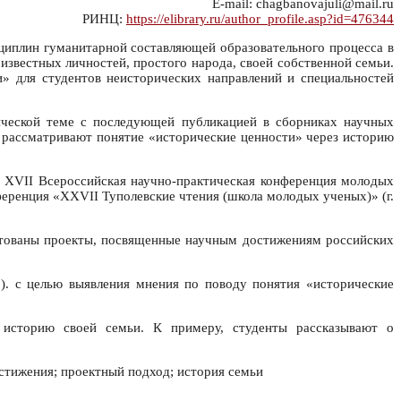
E-mail: chagbanovajuli@mail.ru
РИНЦ:
https://elibrary.ru/author_profile.asp?id=476344
сциплин гуманитарной составляющей образовательного процесса в
звестных личностей, простого народа, своей собственной семьи.
» для студентов неисторических направлений и специальностей
ической теме с последующей публикацией в сборниках научных
; рассматривают понятие «исторические ценности» через историю
 XVII Всероссийская научно-практическая конференция молодых
еренция «XXVII Туполевские чтения (школа молодых ученых)» (г.
ентованы проекты, посвященные научным достижениям российских
). с целью выявления мнения по поводу понятия «исторические
 историю своей семьи. К примеру, студенты рассказывают о
стижения; проектный подход; история семьи