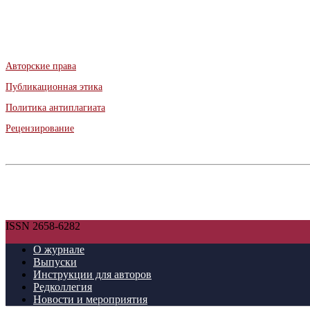
Авторские права
Публикационная этика
Политика антиплагиата
Рецензирование
ISSN 2658-6282
О журнале
Выпуски
Инструкции для авторов
Редколлегия
Новости и мероприятия