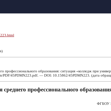
n223.html
т
)
о профессионального образования: ситуация «колледж при университ
com/PDF/45PDMN223.pdf. — DOI: 10.15862/45PDMN223. (дата обраще
 среднего профессионального образования
ФГБОУ В