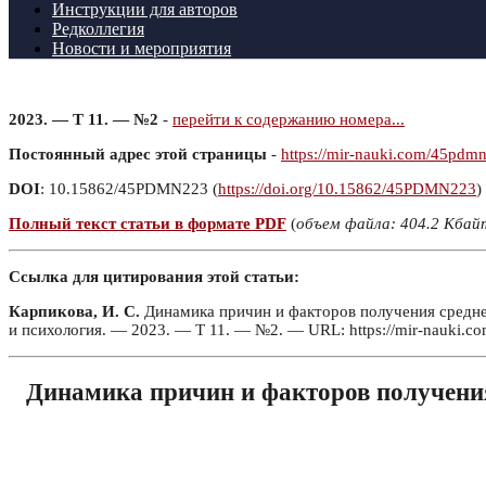
Инструкции для авторов
Редколлегия
Новости и мероприятия
2023. — Т 11. — №2
-
перейти к содержанию номера...
Постоянный адрес этой страницы
-
https://mir-nauki.com/45pdm
DOI
: 10.15862/45PDMN223 (
https://doi.org/10.15862/45PDMN223
)
Полный текст статьи в формате PDF
(
объем файла: 404.2 Кбай
Ссылка для цитирования этой статьи:
Карпикова, И. С.
Динамика причин и факторов получения среднег
и психология. — 2023. — Т 11. — №2. — URL: https://mir-nauki.
Динамика причин и факторов получения