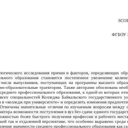
SCO
ФГБОУ В
логического исследования причин и факторов, определяющих обра
ального образования становится постепенное увеличение колич
 числа выпускников, поступающих на программы высшего образов
но-образовательные траектории. Также авторами обоснована необ
среднего профессионального образования, к одной из которых отн
 всех специальностей Колледжа Байкальского государственного 
 в «колледж при университете» и определить изменения предпочт
. Отмечены значительные отличия по изучаемым вопросам между с
ктора возможности поступления в вуз без сдачи единого государс
озможностью более быстрого получения профессии и рабочего мест
шей так и отдаленной перспективе, что особенно выражено среди 
ения значимости среднего профессионального образования как са