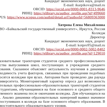
Кандидат экономических наук, доцент
E-mail: ikarpikova@mail.ru
ORCID:
https://orcid.org/0000-0001-8313-9646
РИНЦ:
https://elibrary.ru/author_profile.asp?id=499660
PUS:
https://www.scopus.com/authid/detail.url?authorId=56809363000
Хитрова Елена Михайловна
О «Байкальский государственный университет», Иркутск, Россия
Колледж
Директор
Кандидат экономических наук, доцент
E-mail: kotpro95@mail.ru
ORCID:
https://orcid.org/0000-0002-5002-8402
РИНЦ:
https://elibrary.ru/author_profile.asp?id=129010
зовательные траектории студентов среднего профессионального
ества выпускников школ, поступающих в учреждения среднего
ания. Сказанное объясняет актуальность изучения в динамике
ходимость учета факторов, связанных при проведении подобных
осятся колледжи при вузах. Авторами было проведено два раунда
университета. Мониторинговый характер опроса дал возможность
ительных профессионально-образовательных траекторий студентов
тудентами, обучающимися на базе основного и среднего общего
твенного экзамена после окончания колледжа. Для обучающихся на
а. Анализ динамики образовательных намерений выявил значимое
поступивших в колледж на базе основного общего образования. В
мостоятельного образовательного уровня.