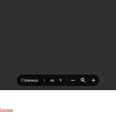
 License
.