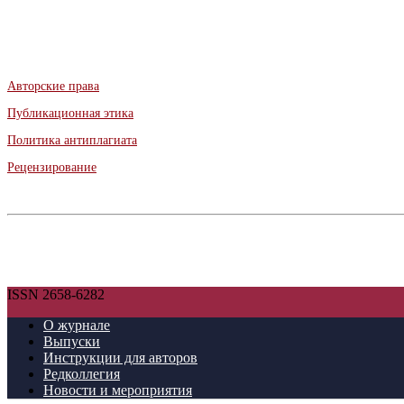
Авторские права
Публикационная этика
Политика антиплагиата
Рецензирование
ISSN 2658-6282
О журнале
Выпуски
Инструкции для авторов
Редколлегия
Новости и мероприятия