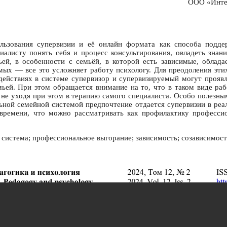
ООО «Интер
ьзования супервизии и её онлайн формата как способа поддер
алисту понять себя и процесс консультирования, овладеть знан
ьей, в особенности с семьёй, в которой есть зависимые, облад
мых — все это усложняет работу психологу. Для преодоления эт
ействиях в системе супервизор и супервизируемый могут проявля
мьей. При этом обращается внимание на то, что в таком виде ра
не уходя при этом в терапию самого специалиста. Особо полезны
льной семейной системой предпочтение отдается супервизии в ре
 времени, что можно рассматривать как профилактику профессио
 система; профессиональное выгорание; зависимость; созависимост