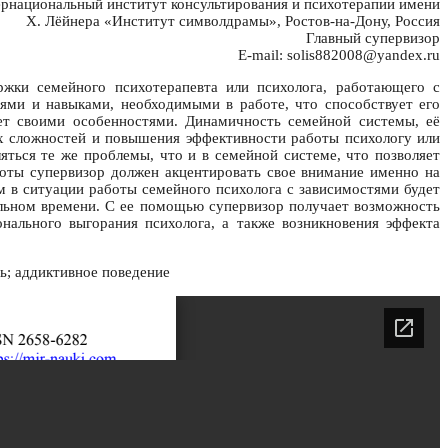
национальный институт консультирования и психотерапии имени
Х. Лёйнера «Институт символдрамы», Ростов-на-Дону, Россия
Главный супервизор
E-mail: solis882008@yandex.ru
жки семейного психотерапевта или психолога, работающего с
иями и навыками, необходимыми в работе, что способствует его
ает своими особенностями. Динамичность семейной системы, её
их сложностей и повышения эффективности работы психологу или
ться те же проблемы, что и в семейной системе, что позволяет
боты супервизор должен акцентировать свое внимание именно на
м в ситуации работы семейного психолога с зависимостями будет
альном времени. С ее помощью супервизор получает возможность
нального выгорания психолога, а также возникновения эффекта
ь; аддиктивное поведение