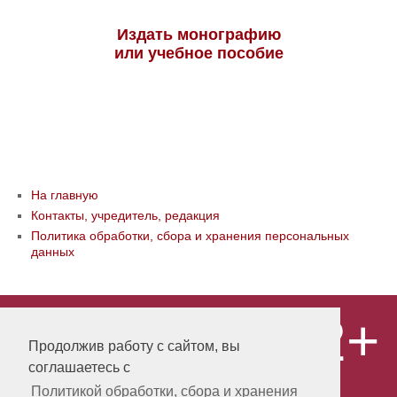
Издать монографию
или учебное пособие
На главную
Контакты, учредитель, редакция
Политика обработки, сбора и хранения персональных
данных
12+
© ООО «Издательство «Мир науки» \
«Publishing company «World of science»,
Продолжив работу с сайтом, вы
LLC Материалы, размещенные на сайте,
соглашаетесь с
охраняются Законом о защите авторских
прав. Публикация любых материалов
Политикой обработки, сбора и хранения