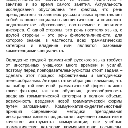
занятию и во время самого занятия. Актуальность
исследования обусловлена тем фактом, что речь
преподавателя на занятиях русского языка представляет
собой сложное социально-лингвистическое и психолого-
педагогическое образование, соотносимое с понятием
дискурса. С одной стороны, это речь носителя языка, с
другой стороны – это речь филолога-лингвиста, для
которого знание, в частности, всех грамматических
категорий и владение ими являются базовыми
компетенциями специалиста.
Овладение трудной грамматикой русского языка требует
от иностранных учащихся много времени и усилий,
поэтому перед преподавателем-русистом стоит задача –
сделать этот процесс эффективным и методически
целесообразным. Авторы статьи обращают внимание, что
на выбор той или иной грамматической формы влияют
такие факторы, как этап обучения, целесообразность
введения грамматической категории в полном объеме,
возможность введения новой грамматической формы
путем запоминания. Коммуникативно-деятельностный
принцип современной методики преподавания
иностранных языков предполагает изучение грамматики в
качестве инструмента коммуникации; все учебные
грамматические категории коммуникативно насыщены.