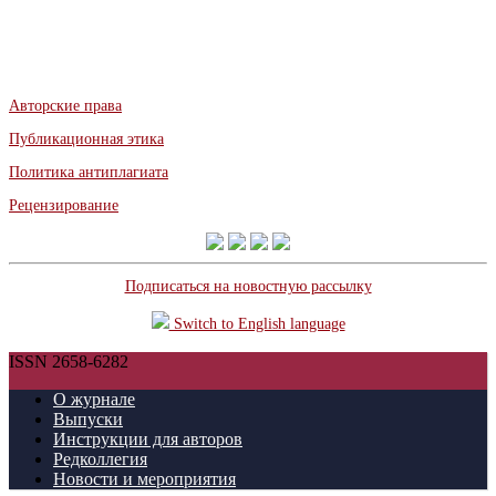
Авторские права
Публикационная этика
Политика антиплагиата
Рецензирование
Подписаться на новостную рассылку
Switch to English language
ISSN 2658-6282
О журнале
Выпуски
Инструкции для авторов
Редколлегия
Новости и мероприятия