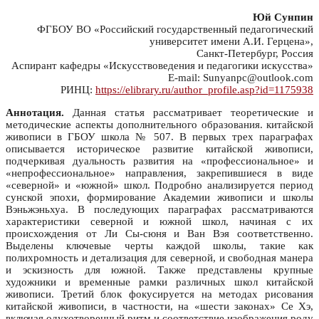
Юй Сунпин
ФГБОУ ВО «Российский государственный педагогический
университет имени А.И. Герцена»,
Санкт-Петербург, Россия
Аспирант кафедры «Искусствоведения и педагогики искусства»
E-mail: Sunyanpc@outlook.com
РИНЦ:
https://elibrary.ru/author_profile.asp?id=1175938
Аннотация.
Данная статья рассматривает теоретические и
методические аспекты дополнительного образования. китайской
живописи в ГБОУ школа № 507. В первых трех параграфах
описывается историческое развитие китайской живописи,
подчеркивая дуальность развития на «профессиональное» и
«непрофессиональное» направления, закрепившиеся в виде
«северной» и «южной» школ. Подробно анализируется период
сунской эпохи, формирование Академии живописи и школы
Вэньжэньхуа. В последующих параграфах рассматриваются
характеристики северной и южной школ, начиная с их
происхождения от Ли Сы-сюня и Ван Вэя соответственно.
Выделены ключевые черты каждой школы, такие как
полихромность и детализация для северной, и свободная манера
и эскизность для южной. Также представлены крупные
художники и временные рамки различных школ китайской
живописи. Третий блок фокусируется на методах рисования
китайской живописи, в частности, на «шести законах» Се Хэ,
включая одухотворенный ритм и соответствие изображения роду