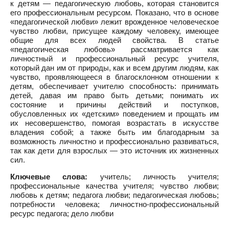
к детям — педагогическую любовь, которая становится
его профессиональным ресурсом. Показано, что в основе
«педагогической любви» лежит врожденное человеческое
чувство любви, присущее каждому человеку, имеющее
общие для всех людей свойства. В статье
«педагогическая любовь» рассматривается как
личностный и профессиональный ресурс учителя,
который дан им от природы, как и всем другим людям, как
чувство, проявляющееся в благосклонном отношении к
детям, обеспечивает учителю способность: принимать
детей, давая им право быть детьми; понимать их
состояние и причины действий и поступков,
обусловленных их «детским» поведением и прощать им
их несовершенство, помогая возрастать в искусстве
владения собой; а также быть им благодарным за
возможность личностно и профессионально развиваться,
так как дети для взрослых — это источник их жизненных
сил.
Ключевые слова:
учитель; личность учителя;
профессиональные качества учителя; чувство любви;
любовь к детям; педагога любви; педагогическая любовь;
потребности человека; личностно-профессиональный
ресурс педагога; дело любви