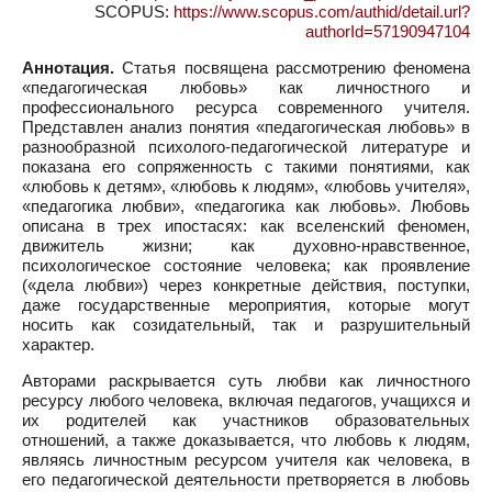
SCOPUS:
https://www.scopus.com/authid/detail.url?
authorId=57190947104
Аннотация.
Статья посвящена рассмотрению феномена
«педагогическая любовь» как личностного и
профессионального ресурса современного учителя.
Представлен анализ понятия «педагогическая любовь» в
разнообразной психолого-педагогической литературе и
показана его сопряженность с такими понятиями, как
«любовь к детям», «любовь к людям», «любовь учителя»,
«педагогика любви», «педагогика как любовь». Любовь
описана в трех ипостасях: как вселенский феномен,
движитель жизни; как духовно-нравственное,
психологическое состояние человека; как проявление
(«дела любви») через конкретные действия, поступки,
даже государственные мероприятия, которые могут
носить как созидательный, так и разрушительный
характер.
Авторами раскрывается суть любви как личностного
ресурсу любого человека, включая педагогов, учащихся и
их родителей как участников образовательных
отношений, а также доказывается, что любовь к людям,
являясь личностным ресурсом учителя как человека, в
его педагогической деятельности претворяется в любовь