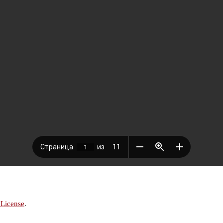
 License
.