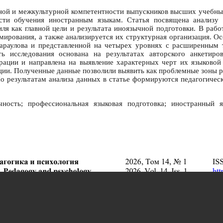
ой и межкультурной компетентности выпускников высших учебных
сти обучения иностранным языкам. Статья посвящена анализу 
ля как главной цели и результата иноязычной подготовки. В раб
мирования, а также анализируется их структурная организация. О
Караулова и представленной на четырех уровнях с расширенным
ь исследования основана на результатах авторского анкетиров
рации и направлена на выявление характерных черт их языковой 
ции. Полученные данные позволили выявить как проблемные зоны р
о результатам анализа данных в статье формируются педагогиче
ность; профессиональная языковая подготовка; иностранный я