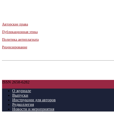
Авторские права
Публикационная этика
Политика антиплагиата
Рецензирование
ISSN 2658-6282
О журнале
Выпуски
Инструкции для авторов
Редколлегия
Новости и мероприятия