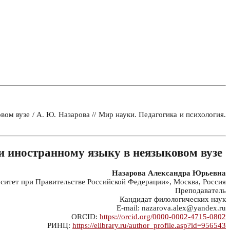
м вузе / А. Ю. Назарова // Мир науки. Педагогика и психология.
и иностранному языку в неязыковом вузе
Назарова Александра Юрьевна
тет при Правительстве Российской Федерации», Москва, Россия
Преподаватель
Кандидат филологических наук
E-mail: nazarova.alex@yandex.ru
ORCID:
https://orcid.org/0000-0002-4715-0802
РИНЦ:
https://elibrary.ru/author_profile.asp?id=956543