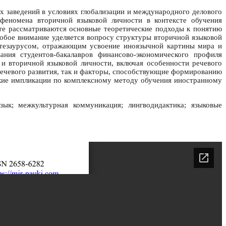
 заведений в условиях глобализации и международного делового
феномена вторичной языковой личности в контексте обучения
оте рассматриваются основные теоретические подходы к понятию
собое внимание уделяется вопросу структуры вторичной языковой
 тезаурусом, отражающим усвоение иноязычной картины мира и
ания студентов-бакалавров финансово-экономического профиля
и вторичной языковой личности, включая особенности речевого
ечевого развития, так и факторы, способствующие формированию
ские импликации по комплексному методу обучения иностранному
зык; межкультурная коммуникация; лингводидактика; языковые