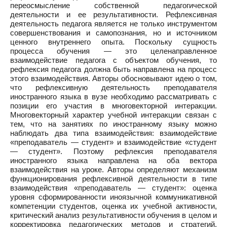
переосмысление собственной педагогической
деятельности и ее результативности. Рефлексивная
деятельность педагога является не только инструментом
совершенствования и самопознания, но и источником
ценного внутреннего опыта. Поскольку сущность
процесса обучения — это целенаправленное
взаимодействие педагога с объектом обучения, то
рефлексия педагога должна быть направлена на процесс
этого взаимодействия. Авторы обосновывают идею о том,
что рефлексивную деятельность преподавателя
иностранного языка в вузе необходимо рассматривать с
позиции его участия в многовекторной интеракции.
Многовекторный характер учебной интеракции связан с
тем, что на занятиях по иностранному языку можно
наблюдать два типа взаимодействия: взаимодействие
«преподаватель — студент» и взаимодействие «студент
— студент». Поэтому рефлексия преподавателя
иностранного языка направлена на оба вектора
взаимодействия на уроке. Авторы определяют механизм
функционирования рефлексивной деятельности в типе
взаимодействия «преподаватель — студент»: оценка
уровня сформированности иноязычной коммуникативной
компетенции студентов, оценка их учебной активности,
критический анализ результативности обучения в целом и
корректировка педагогических методов и стратегий.