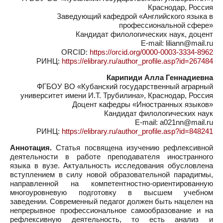
Краснодар, Россия
Заведующий кафедрой «Английского языка в
профессиональной сфере»
Кандидат филологических наук, доцент
E-mail: liliann@mail.ru
ORCID:
https://orcid.org/0000-0003-3334-8962
РИНЦ:
https://elibrary.ru/author_profile.asp?id=267484
Карипиди Алла Геннадиевна
ФГБОУ ВО «Кубанский государственный аграрный
университет имени И.Т. Трубилина», Краснодар, Россия
Доцент кафедры «Иностранных языков»
Кандидат филологических наук
E-mail: a021nn@mail.ru
РИНЦ:
https://elibrary.ru/author_profile.asp?id=848241
Аннотация.
Статья посвящена изучению рефлексивной
деятельности в работе преподавателя иностранного
языка в вузе. Актуальность исследования обусловлена
вступлением в силу новой образовательной парадигмы,
направленной на компетентностно-ориентированную
многоуровневую подготовку в высшем учебном
заведении. Современный педагог должен быть нацелен на
непрерывное профессиональное самообразование и на
рефлексивную деятельность, то есть анализ и