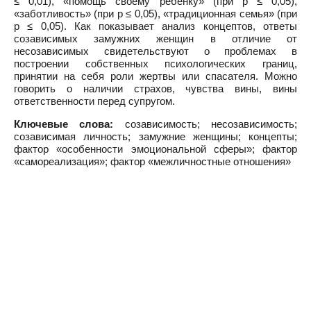
≤ 0,01), «помощь своему ребенку» (при p ≤ 0,05),
«заботливость» (при p ≤ 0,05), «традиционная семья» (при
p ≤ 0,05). Как показывает анализ концептов, ответы
созависимых замужних женщин в отличие от
несозависимых свидетельствуют о проблемах в
построении собственных психологических границ,
принятии на себя роли жертвы или спасателя. Можно
говорить о наличии страхов, чувства вины, вины
ответственности перед супругом.
Ключевые слова:
созависимость; несозависимость;
созависимая личность; замужние женщины; концепты;
фактор «особенности эмоциональной сферы»; фактор
«самореализация»; фактор «межличностные отношения»