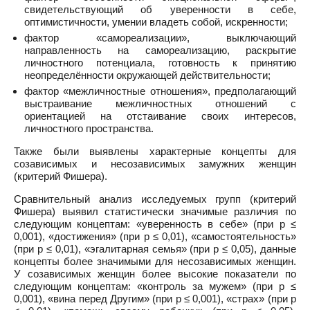
свидетельствующий об уверенности в себе,
оптимистичности, умении владеть собой, искренности;
фактор «самореализации», выключающий
направленность на самореализацию, раскрытие
личностного потенциала, готовность к принятию
неопределённости окружающей действительности;
фактор «межличностные отношения», предполагающий
выстраивание межличностных отношений с
ориентацией на отстаивание своих интересов,
личностного пространства.
Также были выявлены характерные концепты для
созависимых и несозависимых замужних женщин
(критерий Фишера).
Сравнительный анализ исследуемых групп (критерий
Фишера) выявил статистически значимые различия по
следующим концептам: «уверенность в себе» (при p ≤
0,001), «достижения» (при p ≤ 0,01), «самостоятельность»
(при p ≤ 0,01), «эгалитарная семья» (при p ≤ 0,05), данные
концепты более значимыми для несозависимых женщин.
У созависимых женщин более высокие показатели по
следующим концептам: «контроль за мужем» (при p ≤
0,001), «вина перед Другим» (при p ≤ 0,001), «страх» (при p