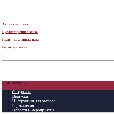
Авторские права
Публикационная этика
Политика антиплагиата
Рецензирование
ISSN 2658-6282
О журнале
Выпуски
Инструкции для авторов
Редколлегия
Новости и мероприятия