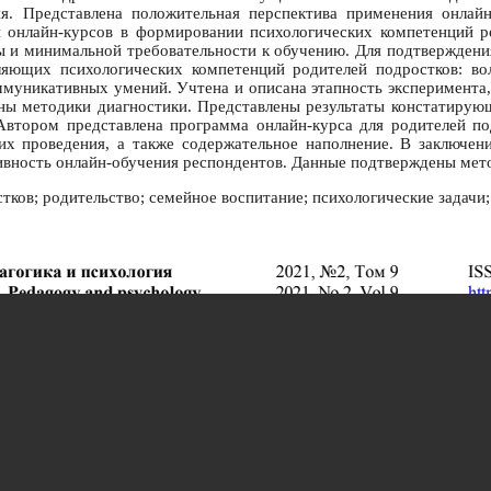
ия. Представлена положительная перспектива применения онлай
и онлайн-курсов в формировании психологических компетенций р
 и минимальной требовательности к обучению. Для подтверждения
ляющих психологических компетенций родителей подростков: вол
оммуникативных умений. Учтена и описана этапность эксперимента
аны методики диагностики. Представлены результаты констатирующ
 Автором представлена программа онлайн-курса для родителей по
 их проведения, а также содержательное наполнение. В заключен
ивность онлайн-обучения респондентов. Данные подтверждены мет
ков; родительство; семейное воспитание; психологические задачи