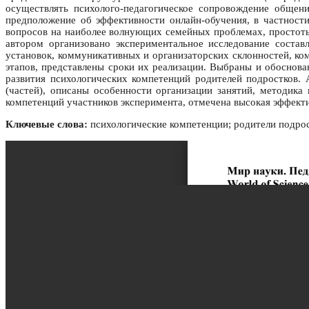
осуществлять психолого-педагогическое сопровождение общен
предположение об эффективности онлайн-обучения, в частност
вопросов на наиболее волнующих семейных проблемах, простоты
автором организовано экспериментальное исследование состав
установок, коммуникативных и организаторских склонностей, к
этапов, представлены сроки их реализации. Выбраны и обоснов
развития психологических компетенций родителей подростков.
(частей), описаны особенности организации занятий, методика
компетенций участников эксперимента, отмечена высокая эффект
Ключевые слова:
психологические компетенции; родители подрост