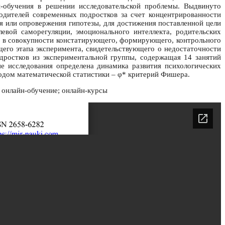
н-обучения в решении исследовательской проблемы. Выдвинуто
одителей современных подростков за счет концентрированности
 или опровержения гипотезы, для достижения поставленной цели
евой саморегуляции, эмоционального интеллекта, родительских
, в совокупности констатирующего, формирующего, контрольного
его этапа эксперимента, свидетельствующего о недостаточности
дростков из экспериментальной группы, содержащая 14 занятий
ие исследования определена динамика развития психологических
одом математической статистики – φ* критерий Фишера.
; онлайн-обучение; онлайн-курсы