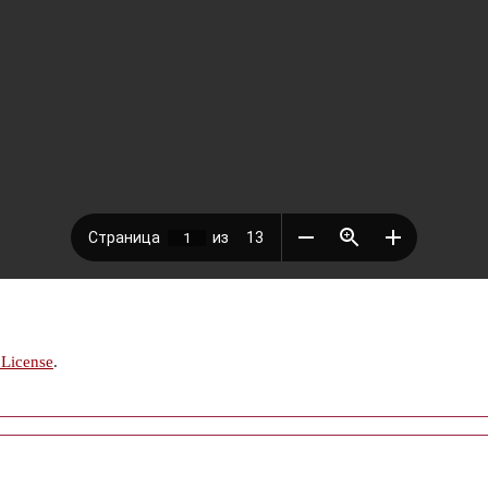
 License
.