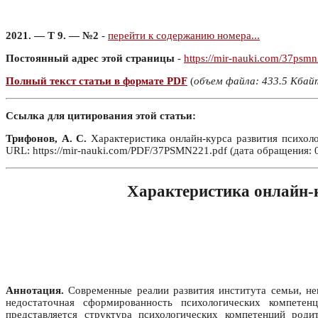
2021. — Т 9. — №2
-
перейти к содержанию номера...
Постоянный адрес этой страницы
-
https://mir-nauki.com/37psm
Полный текст статьи в формате PDF
(
объем файла: 433.5 Кбай
Ссылка для цитирования этой статьи:
Трифонов, А. С.
Характеристика онлайн-курса развития психоло
URL: https://mir-nauki.com/PDF/37PSMN221.pdf (дата обращения: 0
Характеристика онлайн-к
Аннотация.
Современные реалии развития института семьи, не
недостаточная сформированность психологических компетен
представляется структура психологических компетенций роди