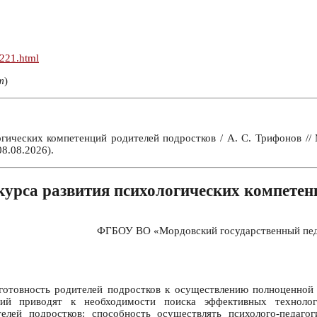
n221.html
т
)
гических компетенций родителей подростков / А. С. Трифонов /
8.08.2026).
урса развития психологических компетен
ФГБОУ ВО «Мордовский государственный педаг
готовность родителей подростков к осуществлению полноценной в
ций приводят к необходимости поиска эффективных технолог
телей подростков: способность осуществлять психолого-педагог