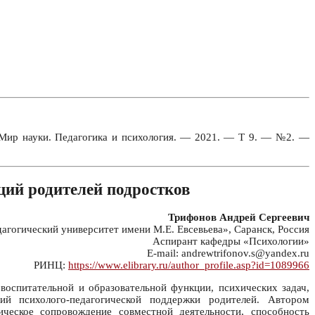
/ Мир науки. Педагогика и психология. — 2021. — Т 9. — №2. —
ций родителей подростков
Трифонов Андрей Сергеевич
огический университет имени М.Е. Евсевьева», Саранск, Россия
Аспирант кафедры «Психологии»
E-mail: andrewtrifonov.s@yandex.ru
РИНЦ:
https://www.elibrary.ru/author_profile.asp?id=1089966
оспитательной и образовательной функции, психических задач,
ий психолого-педагогической поддержки родителей. Автором
ическое сопровождение совместной деятельности, способность