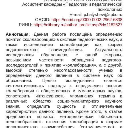
Ассистент кафедры «Педагогики и педагогической
психологии»
E-mail: p.balyshev@spbu.ru
ORCID:
https://orcid.org/0000-0002-2962-6838
РИНЦ:
https://elibrary.ru/author_profile.asp?id=1182627
Аннотация.
Данная работа посвящена определению
понятия «коллаборация» в системе педагогических наук, а
также исследованию коллаборации как формы
педагогического взаимодействия. Актуальность
исследования обусловлена, с одной стороны,
повышением частотности обращений педагогов-
исследователей к понятию «коллаборация», а с другой,
высокой степенью несогласованности ученых в
определении данного явления в системе наук об
образовании. Целью исследования является
систематизировать подходы к определению понятия
коллаборации в общественных и гуманитарных науках,
сопоставить интенсивность упоминания термина в
различных областях социо-гуманитарного научного
знания, определить сущность и отличительные
характеристики данного явления. Кроме этого, в статье
предпринята попытка методологически обосновать
целесообразность отнесения коллаборации к формам
педагогического взаимодействия (сотрудничества), а