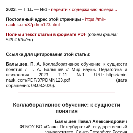
2023. — Т 11. — №1
-
перейти к содержанию номера...
Постоянный адрес этой страницы
-
https://mir-
nauki.com/37pdmn123.html
Полный текст статьи в формате PDF
(
объем файла:
549.4 Кбайт
)
Ссылка для цитирования этой статьи:
Балышев, П. А.
Коллаборативное обучение: к сущности
понятия / П. А. Балышев // Мир науки. Педагогика и
психология. — 2023. — Т 11. — №1. — URL: https://mir-
nauki.com/PDF/37PDMN123.pdf (дата
обращения: 08.08.2026).
Коллаборативное обучение: к сущности
понятия
Балышев Павел Александрович
ФГБОУ ВО «Санкт-Петербургский государственный
университет», Санкт-Петербург, Россия