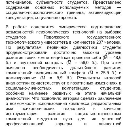
потенциалов, субъектности студентов. Представлено
содержание основных используемых методов —
социально-психологического тренинга, активизирующей
консультации, социального проекта.
В работе содержится эмпирическое подтверждение
возможностей психологических технологий на выборке
студентов Поволжского государственного
технологического университета в количестве 207 человек.
По результатам первичной диагностики студенты
продемонстрировали достаточно высокий уровень
развития таких компетенций как принятие себя (M̅ = 48,6
б.) и внутренний контроль (M̅ = 56,0 б.). При этом
выявлена необходимость дальнейшего развития
компетенций: эмоциональный комфорт (M̅ = 25,9 б.) и
доминирование (M̅ = 8,9 б.). Результаты итоговой
диагностики свидетельствуют о позитивных изменениях в
социально-личностных компетенциях студентов,
особенно наименее развитых на этапе начальной
диагностики. Что позволило авторам сделать заключение
о возможности использования комплекса разработанных
ими психологических технологий в качестве
инструментария развития социально-личностных
компетенций студентов вуза для их успешной
профессиональной карьеры и личностной