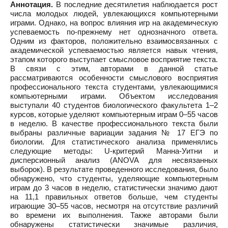
Аннотация.
В последние десятилетия наблюдается рост
числа молодых людей, увлекающихся компьютерными
играми. Однако, на вопрос влияния игр на академическую
успеваемость по-прежнему нет однозначного ответа.
Одним из факторов, положительно взаимосвязанных с
академической успеваемостью является навык чтения,
этапом которого выступает смысловое восприятие текста.
В связи с этим, авторами в данной статье
рассматриваются особенности смыслового восприятия
профессионального текста студентами, увлекающимися
компьютерными играми. Объектом исследования
выступали 40 студентов биологического факультета 1–2
курсов, которые уделяют компьютерным играм 0–55 часов
в неделю. В качестве профессионального текста были
выбраны различные вариации задания № 17 ЕГЭ по
биологии. Для статистического анализа применялись
следующие методы: U-критерий Манна-Уитни и
дисперсионный анализ (ANOVA для несвязанных
выборок). В результате проведенного исследования, было
обнаружено, что студенты, уделяющие компьютерным
играм до 3 часов в неделю, статистически значимо дают
на 11,1 правильных ответов больше, чем студенты
играющие 30–55 часов, несмотря на отсутствие различий
во времени их выполнения. Также авторами были
обнаружены статистически значимые различия,