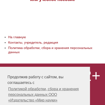
На главную
Контакты, учредитель, редакция
Политика обработки, сбора и хранения персональных
данных
12+
© ООО «Издательство «Мир науки» \
«Publishing company «World of science»,
Продолжив работу с сайтом, вы
LLC Материалы, размещенные на сайте,
соглашаетесь с
охраняются Законом о защите авторских
прав. Публикация любых материалов
Политикой обработки, сбора и хранения
этого сайта запрещена без
персональных данных ООО
предварительного согласования с
издательством. Авторские права на
«Издательство «Мир науки»
размещенные на сайте научные