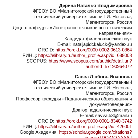
Дёрина Наталья Владимировна
ФГБОУ ВО «Магнитогорский государственный
технический университет имени Г.И. Носова»,
Магнитогорск, Россия
Доцент кафедры «Иностранных языков по техническим
направлениям»
Кандидат филологических наук
E-mail: nataljapidckaluck@yandex.ru
ORCID:
https://orcid.org/0000-0002-0613-0864
РИНЦ:
https://elibrary.ru/author_profile.asp?id=688008
SCOPUS:
https://www.scopus.com/authid/detail.url?
authorId=57190964072
Савва Любовь Ивановна
ФГБОУ ВО «Магнитогорский государственный
технический университет имени Г.И. Носова»,
Магнитогорск, Россия
Профессор кафедры «Педагогического образования и
документоведения»
Доктор педагогических наук
E-mail: savva.53@mail.ru
ORCID:
https://orcid.org/0000-0001-8340-3742
РИНЦ:
https://elibrary.ru/author_profile.asp?id=426001
Google Академия:
https://scholar.google.com/citations?
user=qTDQiQQAAAAJ