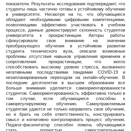
показатели. Результаты исследования подтверждают, что
студенты лишь частично готовы к устойчивому обучению
в университете. Несмотря на то, что обучающиеся
обладают необходимыми цифровыми компетенциями,
позволяющими эффективно участвовать в учебном
процессе, данные демонстрируют склонность студентов
университета к прокрастинации. Авторы работы
сфокусировали свое внимание на значении
преобразующего обучения в устойчивом развитии
студента технического вуза, описали возможные
проблемы отсутствия навыков управления временем и
сопротивления прокрастинации, что могло
способствовать высокому уровню стресса, вызванного
негативными последствиями пандемии COVID-19 и
незапланированным переходом на онлайн-обучение. В
последние десятилетия в высшем образовании все
больше внимания уделяется самоориентированности
студентов. Самоориентированность эффективна только в
том случае, если обучающиеся способны к
саморегулируемому обучению. Самоуправляемым
студентам удается не только направлять свое обучение,
но и брать на себя ответственность, конструировать
смысл и когнитивно контролировать процесс обучения.
Педагог-фасилитатор способен помочь обучающимся
стать полностью самостоятельными,