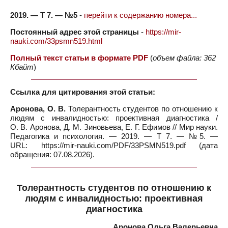
2019. — Т 7. — №5
-
перейти к содержанию номера...
Постоянный адрес этой страницы
-
https://mir-
nauki.com/33psmn519.html
Полный текст статьи в формате PDF
(
объем файла: 362
Кбайт
)
Ссылка для цитирования этой статьи:
Аронова, О. В.
Толерантность студентов по отношению к
людям с инвалидностью: проективная диагностика /
О. В. Аронова, Д. М. Зиновьева, Е. Г. Ефимов // Мир науки.
Педагогика и психология. — 2019. — Т 7. — №5. —
URL: https://mir-nauki.com/PDF/33PSMN519.pdf (дата
обращения: 07.08.2026).
Толерантность студентов по отношению к
людям с инвалидностью: проективная
диагностика
Аронова Ольга Валерьевна