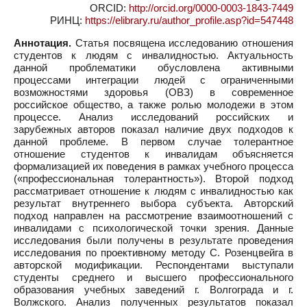
ORCID:
http://orcid.org/0000-0003-1843-7449
РИНЦ:
https://elibrary.ru/author_profile.asp?id=547448
Аннотация.
Статья посвящена исследованию отношения
студентов к людям с инвалидностью. Актуальность
данной проблематики обусловлена активными
процессами интеграции людей с ограниченными
возможностями здоровья (ОВЗ) в современное
российское общество, а также ролью молодежи в этом
процессе. Анализ исследований российских и
зарубежных авторов показал наличие двух подходов к
данной проблеме. В первом случае толерантное
отношение студентов к инвалидам объясняется
формализацией их поведения в рамках учебного процесса
(«профессиональная толерантность»). Второй подход
рассматривает отношение к людям с инвалидностью как
результат внутреннего выбора субъекта. Авторский
подход направлен на рассмотрение взаимоотношений с
инвалидами с психологической точки зрения. Данные
исследования были получены в результате проведения
исследования по проективному методу С. Розенцвейга в
авторской модификации. Респондентами выступали
студенты среднего и высшего профессионального
образования учебных заведений г. Волгограда и г.
Волжского. Анализ полученных результатов показал