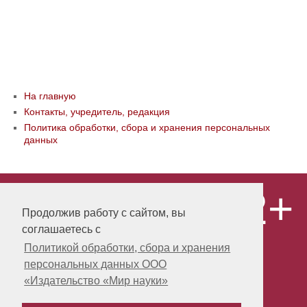
На главную
Контакты, учредитель, редакция
Политика обработки, сбора и хранения персональных
данных
12+
© ООО «Издательство «Мир науки» \
«Publishing company «World of science»,
Продолжив работу с сайтом, вы
LLC Материалы, размещенные на сайте,
соглашаетесь с
охраняются Законом о защите авторских
прав. Публикация любых материалов
Политикой обработки, сбора и хранения
этого сайта запрещена без
персональных данных ООО
предварительного согласования с
издательством. Авторские права на
«Издательство «Мир науки»
размещенные на сайте научные
публикации принадлежат их авторам.