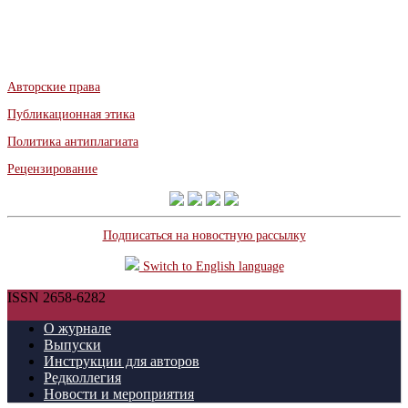
Авторские права
Публикационная этика
Политика антиплагиата
Рецензирование
Подписаться на новостную рассылку
Switch to English language
ISSN 2658-6282
О журнале
Выпуски
Инструкции для авторов
Редколлегия
Новости и мероприятия