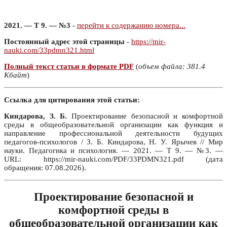
2021. — Т 9. — №3
-
перейти к содержанию номера...
Постоянный адрес этой страницы
-
https://mir-
nauki.com/33pdmn321.html
Полный текст статьи в формате PDF
(
объем файла: 381.4
Кбайт
)
Ссылка для цитирования этой статьи:
Киндарова, З. Б.
Проектирование безопасной и комфортной
среды в общеобразовательной организации как функция и
направление профессиональной деятельности будущих
педагогов-психологов / З. Б. Киндарова, Н. У. Ярычев // Мир
науки. Педагогика и психология. — 2021. — Т 9. — №3. —
URL: https://mir-nauki.com/PDF/33PDMN321.pdf (дата
обращения: 07.08.2026).
Проектирование безопасной и
комфортной среды в
общеобразовательной организации как