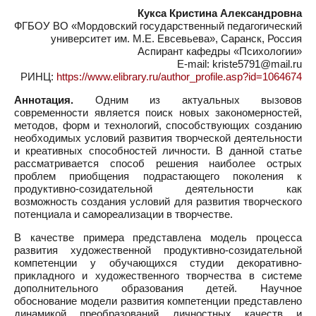
Кукса Кристина Александровна
ФГБОУ ВО «Мордовский государственный педагогический
университет им. М.Е. Евсевьева», Саранск, Россия
Аспирант кафедры «Психологии»
E-mail: kriste5791@mail.ru
РИНЦ:
https://www.elibrary.ru/author_profile.asp?id=1064674
Аннотация.
Одним из актуальных вызовов
современности является поиск новых закономерностей,
методов, форм и технологий, способствующих созданию
необходимых условий развития творческой деятельности
и креативных способностей личности. В данной статье
рассматривается способ решения наиболее острых
проблем приобщения подрастающего поколения к
продуктивно-созидательной деятельности как
возможность создания условий для развития творческого
потенциала и самореализации в творчестве.
В качестве примера представлена модель процесса
развития художественной продуктивно-созидательной
компетенции у обучающихся студии декоративно-
прикладного и художественного творчества в системе
дополнительного образования детей. Научное
обоснование модели развития компетенции представлено
динамикой преобразований личностных качеств и