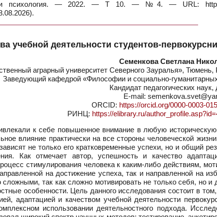
 и психология. — 2022. — Т 10. — №4. — URL: https:
.08.2026).
тва учебной деятельности студентов-первокурсн
Семенкова Светлана Нико
твенный аграрный университет Северного Зауралья», Тюмень, 
Заведующий кафедрой «Философии и социально-гуманитарных
Кандидат педагогических наук,
E-mail: semenkova.svet@ya
ORCID:
https://orcid.org/0000-0003-01
РИНЦ:
https://elibrary.ru/author_profile.asp?i
влекали к себе повышенное внимание в любую историческую 
ное влияние практически на все стороны человеческой жизни,
 зависят не только его кратковременные успехи, но и общий ре
ения. Как отмечает автор, успешность и качество адаптац
процесс стимулирования человека к каким-либо действиям, мо
направленной на достижение успеха, так и направленной на из
сложными, так как сложно мотивировать не только себя, но и 
остные особенности. Цель данного исследования состоит в том
ей, адаптацией и качеством учебной деятельности первокурс
омплексном использовании деятельностного подхода. Исслед
ьзовал широкий спектр научных методов: тестирование, анкетир