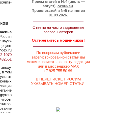
Прием статей в №4 (июль —
//mir-
август),
окончен
.
Прием статей в №5 начнется
01.09.2026.
иков
Ответы на часто задаваемые
лаевна
вопросы авторов
Россия
Остерегайтесь мошенников!
 наук»
 доцент
ndex.ru
По вопросам публикации
52-1070
зарегистрированной статьи вы
d=432551
можете написать на почту редакции
или в мессенджер MAX
эпоху.
+7 925 755 50 99.
 в том
зультат
В ПЕРЕПИСКЕ ПРОСИМ
ионных
УКАЗЫВАТЬ НОМЕР СТАТЬИ.
тивация
бегание
другого
, чтобы
ников.
ование
ование,