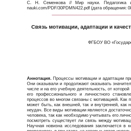
С. Н. Семенкова // Мир науки. Педагогика
nauki.com/PDF/30PDMN422.pdf (дата обращения: 08
Связь мотивации, адаптации и качес
ФГБОУ ВО «Государс
Аннотация.
Процессы мотивации и адаптации при
Они оказывали и продолжают оказывать значитель
числе и на его учебную деятельность, от которой
его профессионального и личностного становл
процессов во многом связаны с мотивацией. Как 
может быть, как внешней, так и внутренней, как 
неудач. Все виды мотивации являются достаточно 
человека, так как необходимо учитывать его личн
посмотреть существует ли связь между мотиваци
Научная новизна исследования заключается в к
проводилось в три этапа, на которых автор испол