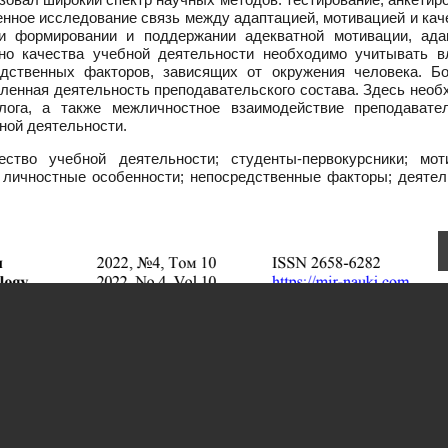
денное исследование связь между адаптацией, мотивацией и ка
ри формировании и поддержании адекватной мотивации, ада
нно качества учебной деятельности необходимо учитывать в
едственных факторов, зависящих от окружения человека. Б
вленная деятельность преподавательского состава. Здесь нео
лога, а также межличностное взаимодействие преподавате
бной деятельности.
ство учебной деятельности; студенты-первокурсники; мот
; личностные особенности; непосредственные факторы; деятел