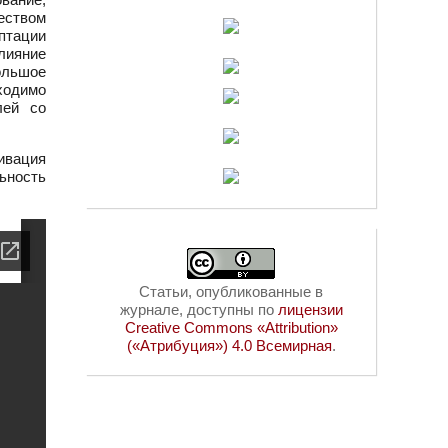
чеством
птации
лияние
ольшое
бходимо
лей со
ивация
ьность
Статьи, опубликованные в
журнале, доступны по
лицензии
Creative Commons «Attribution»
(«Атрибуция») 4.0 Всемирная
.