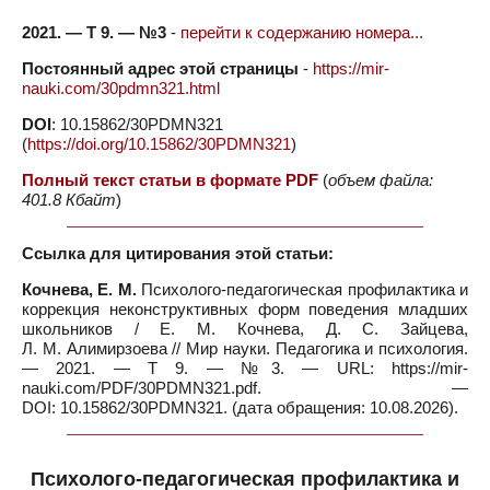
2021. — Т 9. — №3
-
перейти к содержанию номера...
Постоянный адрес этой страницы
-
https://mir-
nauki.com/30pdmn321.html
DOI
: 10.15862/30PDMN321
(
https://doi.org/10.15862/30PDMN321
)
Полный текст статьи в формате PDF
(
объем файла:
401.8 Кбайт
)
Ссылка для цитирования этой статьи:
Кочнева, Е. М.
Психолого-педагогическая профилактика и
коррекция неконструктивных форм поведения младших
школьников / Е. М. Кочнева, Д. С. Зайцева,
Л. М. Алимирзоева // Мир науки. Педагогика и психология.
— 2021. — Т 9. — №3. — URL: https://mir-
nauki.com/PDF/30PDMN321.pdf. —
DOI: 10.15862/30PDMN321. (дата обращения: 10.08.2026).
Психолого-педагогическая профилактика и