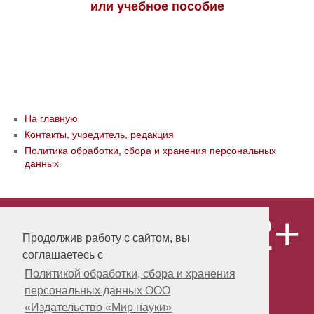
или учебное пособие
На главную
Контакты, учредитель, редакция
Политика обработки, сбора и хранения персональных
данных
12+
© ООО «Издательство «Мир науки» \
«Publishing company «World of science»,
Продолжив работу с сайтом, вы
LLC Материалы, размещенные на сайте,
соглашаетесь с
охраняются Законом о защите авторских
прав. Публикация любых материалов
Политикой обработки, сбора и хранения
этого сайта запрещена без
персональных данных ООО
предварительного согласования с
издательством. Авторские права на
«Издательство «Мир науки»