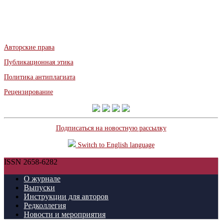
Авторские права
Публикационная этика
Политика антиплагиата
Рецензирование
Подписаться на новостную рассылку
Switch to English language
ISSN 2658-6282
О журнале
Выпуски
Инструкции для авторов
Редколлегия
Новости и мероприятия