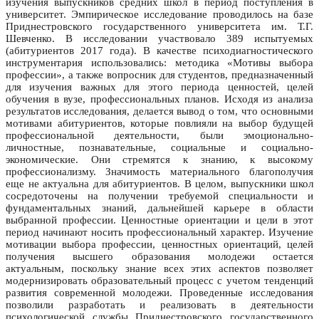
изучения выпускников средних школ в период поступления в
университет. Эмпирическое исследование проводилось на базе
Приднестровского государственного университета им. Т.Г.
Шевченко. В исследовании участвовало 389 испытуемых
(абитуриентов 2017 года). В качестве психодиагностического
инструментария использовались: методика «Мотивы выбора
профессии», а также вопросник для студентов, предназначенный
для изучения важных для этого периода ценностей, целей
обучения в вузе, профессиональных планов. Исходя из анализа
результатов исследования, делается вывод о том, что основными
мотивами абитуриентов, которые повлияли на выбор будущей
профессиональной деятельности, были эмоционально-
личностные, познавательные, социальные и социально-
экономические. Они стремятся к знанию, к высокому
профессионализму. Значимость материального благополучия
еще не актуальна для абитуриентов. В целом, выпускники школ
сосредоточены на получении требуемой специальности и
фундаментальных знаний, дальнейшей карьере в области
выбранной профессии. Ценностные ориентации и цели в этот
период начинают носить профессиональный характер. Изучение
мотивации выбора профессии, ценностных ориентаций, целей
получения высшего образования молодежи остается
актуальным, поскольку знание всех этих аспектов позволяет
модернизировать образовательный процесс с учетом тенденций
развития современной молодежи. Проведенные исследования
позволили разработать и реализовать в деятельности
психологической службы Приднестровского государственного