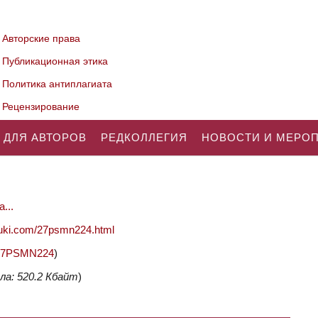
Авторские права
Публикационная этика
Политика антиплагиата
Рецензирование
 ДЛЯ АВТОРОВ
РЕДКОЛЛЕГИЯ
НОВОСТИ И МЕРО
...
nauki.com/27psmn224.html
2/27PSMN224
)
ла: 520.2 Кбайт
)