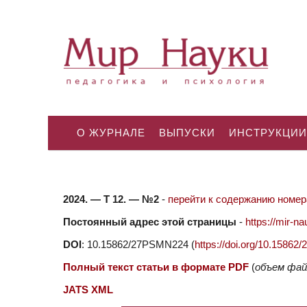
О ЖУРНАЛЕ
ВЫПУСКИ
ИНСТРУКЦИИ
2024. — Т 12. — №2
-
перейти к содержанию номера
Постоянный адрес этой страницы
-
https://mir-
DOI
: 10.15862/27PSMN224 (
https://doi.org/10.1586
Полный текст статьи в формате PDF
(
объем фай
JATS XML