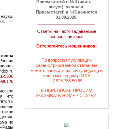
Прием статей в №4 (июль —
август),
окончен
.
Прием статей в №5 начнется
 науки.
01.09.2026.
pdf. —
Ответы на часто задаваемые
вопросы авторов
Остерегайтесь мошенников!
геевна
По вопросам публикации
Россия
зарегистрированной статьи вы
пирант
можете написать на почту редакции
ndex.ru
или в мессенджер MAX
11-9696
+7 925 755 50 99.
d=980126
В ПЕРЕПИСКЕ ПРОСИМ
ческое
УКАЗЫВАТЬ НОМЕР СТАТЬИ.
я, что
ется к
внешней
тников
дения.
ама не
 «Рады