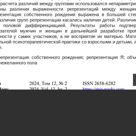
ля расчета различий между группами использовался непараметр
ены различия выраженности репрезентаций между женщи
резентация собственного рождения выражена в большей сте
азличия групп репрезентации касались наличия детей. Различ
 половой дифференциацией. Результаты работы подтве
казателей мужчин и женщин в дальнейшей разработке про
ости у самих участников, а не восприятие их матерью. Мат
ьной психотерапевтической практики со взрослыми и детьми, 
е.
епрезентация собственного рождения; репрезентация Я; объ
 нежеланного пола