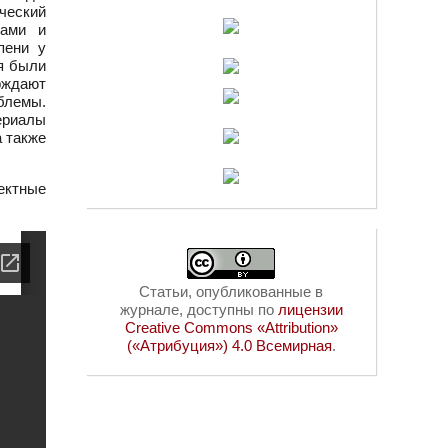
ический
нами и
пени у
ия были
рждают
блемы.
ериалы
а также
ектные
Статьи, опубликованные в
журнале, доступны по
лицензии
Creative Commons «Attribution»
(«Атрибуция») 4.0 Всемирная
.