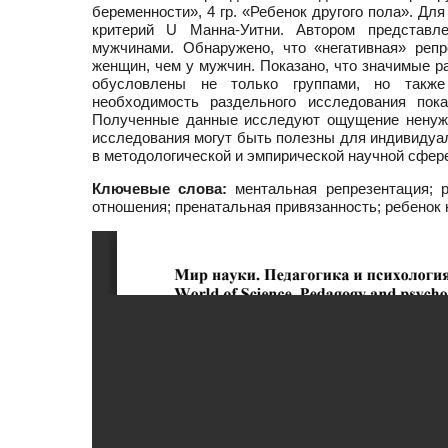
беременности», 4 гр. «Ребенок другого пола». Д
критерий U Манна-Уитни. Автором представл
мужчинами. Обнаружено, что «негативная» реп
женщин, чем у мужчин. Показано, что значимые р
обусловлены не только группами, но также
необходимость раздельного исследования по
Полученные данные исследуют ощущение ненужн
исследования могут быть полезны для индивидуал
в методологической и эмпирической научной сфер
Ключевые слова:
ментальная репрезентация; р
отношения; пренатальная привязанность; ребенок