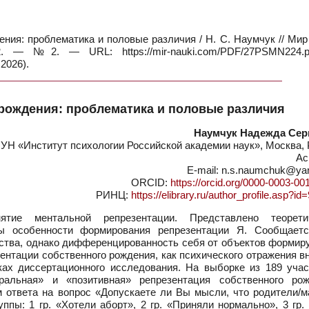
ния: проблематика и половые различия / Н. С. Наумчук // Мир
 — №2. — URL: https://mir-nauki.com/PDF/27PSMN224.
2026).
рождения: проблематика и половые различия
Наумчук Надежда Сер
УН «Институт психологии Российской академии наук», Москва, 
Ас
E-mail: n.s.naumchuk@ya
ORCID:
https://orcid.org/0000-0003-00
РИНЦ:
https://elibrary.ru/author_profile.asp?i
ие ментальной репрезентации. Представлено теорети
ны особенности формирования репрезентации Я. Сообщаетс
ства, однако дифференцированность себя от объектов формиру
зентации собственного рождения, как психического отражения 
ках диссертационного исследования. На выборке из 189 учас
ральная» и «позитивная» репрезентация собственного рож
 ответа на вопрос «Допускаете ли Вы мысли, что родители/м
пы: 1 гр. «Хотели аборт», 2 гр. «Приняли нормально», 3 гр.