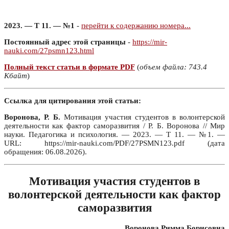
2023. — Т 11. — №1
-
перейти к содержанию номера...
Постоянный адрес этой страницы
-
https://mir-
nauki.com/27psmn123.html
Полный текст статьи в формате PDF
(
объем файла: 743.4
Кбайт
)
Ссылка для цитирования этой статьи:
Воронова, Р. Б.
Мотивация участия студентов в волонтерской
деятельности как фактор саморазвития / Р. Б. Воронова // Мир
науки. Педагогика и психология. — 2023. — Т 11. — №1. —
URL: https://mir-nauki.com/PDF/27PSMN123.pdf (дата
обращения: 06.08.2026).
Мотивация участия студентов в
волонтерской деятельности как фактор
саморазвития
Воронова Римма Борисовна