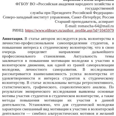
ФГБОУ ВО «Российская академия народного хозяйства и
государственной
службы при Президенте Российской Федерации»
Северо-западный институт управления, Санкт-Петербург, Россия
Старший преподаватель, аспирант
E-mail: romascha-64@mail.ru
РИНЦ:
https://www.elibrary.ru/author_profile.asp?id=1045979
Аннотация.
В статье автором исследуется роль волонтерства в
личностно-профессиональном самоопределении студентов, в
повышении интереса к студенческому волонтерству, что в свою
очередь определяет направление дальнейшего
профессионального становления. Актуальность темы
заключается в повышении мотивации молодежи к участию в
волонтерском движении, как одной из граней самореализации
молодежи, личностного саморазвития. В исследовании
рассматривается взаимозависимость успеха волонтерства от
удовлетворенности и интереса студентов к студенческому
волонтерству. В статье использованы методы ретроспективного,
статистического, графического, социологического анализа. По
результатам эмпирического исследования выявлены основные
мотивы участия студентов в студенческом волонтерстве, а также
методы повышения мотивации их участия в данной
деятельности. Установлено, что для студенческой молодежи
характерен смешанный вид мотивации к участию в волонтерской
деятельности — симбиоз альтруистических мотивов и желаний