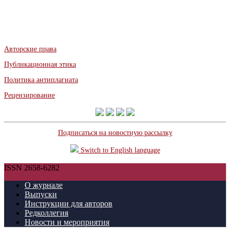
Авторские права
Публикационная этика
Политика антиплагиата
Рецензирование
Подписаться на новостную рассылку
Switch to English language
ISSN 2658-6282
О журнале
Выпуски
Инструкции для авторов
Редколлегия
Новости и мероприятия