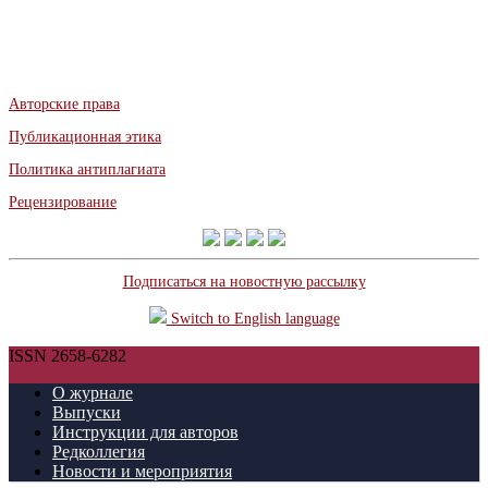
Авторские права
Публикационная этика
Политика антиплагиата
Рецензирование
Подписаться на новостную рассылку
Switch to English language
ISSN 2658-6282
О журнале
Выпуски
Инструкции для авторов
Редколлегия
Новости и мероприятия