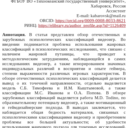
ФГБОУ ВО «Тихоокеанский государственный университет»,
Хабаровск, Россия
Ассистент
E-mail: kabarovsk@mail.ru
ORCID:
https://orcid.org/0009-0008-8033-8621
РИНЦ:
https://elibrary.ru/author_profile.asp?id=1126409
Аннотация.
В статья представлен обзор отечественных и
зарубежных психологических классификаций видеоигр. Во
введении поднимается проблема использования жанровых
классификаций в психологических исследованиях, что связано с
наличием жанровой путаницы, что приводит к
методологическим затруднениям, наблюдающейся в самих
исследованиях видеоигр, а также игнорированием значимых
индивидуальных различий в восприятии и опыте геймера,
степени выраженности различных игровых характеристик. В
обзоре отечественных психологических классификаций делается
вывод о их точечной направленности, отдельно выделяется
модель С.Б. Тимофеева и И.М. Кыштымовой, а также
классификации М.С. Иванова и О.А. Попова. В обзоре
зарубежных классификаций выделяется работа M.D. Todino, по
образовательному потенциалу видеоигр, а также мотивационный
и геймдизайнерские подходы. В выводах заключается, что
наблюдается общая бедность материалов, связанных с
психологическими классификациями видеоигр и приобретением
проблемы все большей актуальности; об удобности
использования жанрового подхода для точечных исследований,